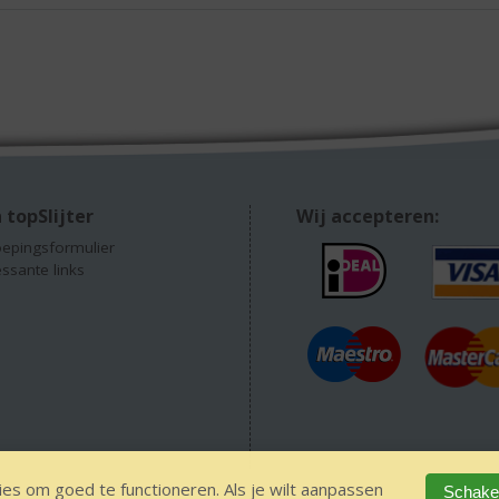
 topSlijter
Wij accepteren:
epingsformulier
essante links
es om goed te functioneren. Als je wilt aanpassen
Schakel