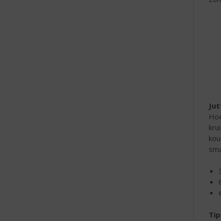
Jut
Hoe
kru
kou
sma
Tip