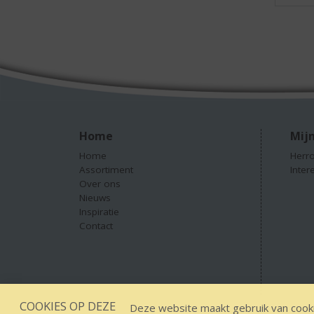
Home
Mijn
Home
Herro
Assortiment
Inter
Over ons
Nieuws
Inspiratie
Contact
COOKIES OP DEZE
Deze website maakt gebruik van cooki