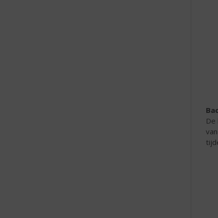
e
Bac
De 
van
tij