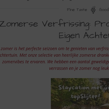
Fine Taste
Good 
OMERSE
Zomerse Verfrissing: Pr
ERFRISSING:
Eigen Achter
ROEF
E
 zomer is het perfecte seizoen om te genieten van verfris
OMER
chtertuin. Met onze selectie van heerlijke zomerse dranke
N
zomervibes te ervaren. We hebben een aantal geweldige
verrassen en je zomer nog leu
IGEN
CHTERTUIN