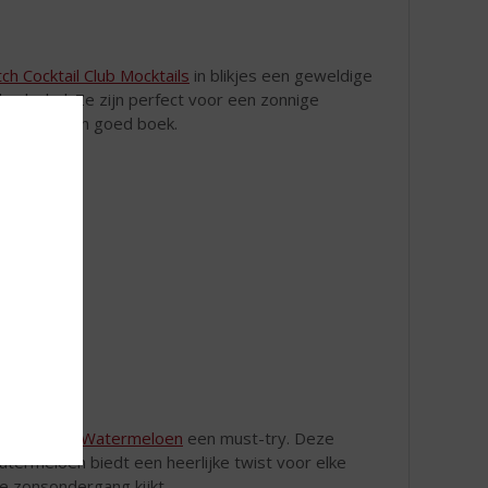
ch Cocktail Club Mocktails
in blikjes een geweldige
 alcohol. Ze zijn perfect voor een zonnige
annen met een goed boek.
ka & Sprite Watermeloen
een must-try. Deze
termeloen biedt een heerlijke twist voor elke
de zonsondergang kijkt.