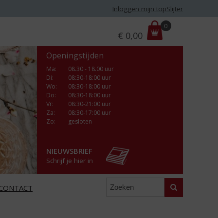
Inloggen mijn topSlijter
P
0
€
0,00
r
i
Openingstijden
j
s
Ma
:
08.30 - 18.00 uur
Di
:
08:30-18:00 uur
:
Wo
:
08:30-18:00 uur
Do
:
08:30-18:00 uur
Vr
:
08:30-21:00 uur
Za
:
08:30-17:00 uur
Zo:
gesloten
NIEUWSBRIEF
Schrijf je hier in
Zoeken
CONTACT