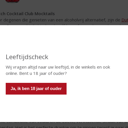
ch Cocktail Club Mocktails
r degenen die genieten van een alcoholvrij alternatief, zijn de
Dut
ze. Deze mocktails bieden dezelfde verfrissende smaak zonder de
dag in de tuin, of je nu een feestje geeft of gewoon wilt ontsp
Leeftijdscheck
Wij vragen altijd naar uw leeftijd, in de winkels en ook
online. Bent u 18 jaar of ouder?
Ja, ik ben 18 jaar of ouder
olut Vodka & Sprite Watermeloen in blik
r degenen die op zoek zijn naar iets speciaals, is de
Absolut Vod
eke combinatie van vodka en de zoete, verfrissende smaak van wa
erdag. Het is het perfecte drankje om te nippen terwijl je naar 