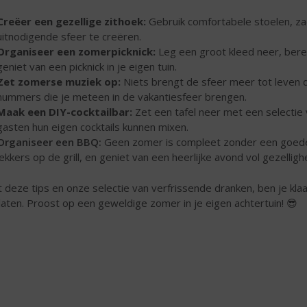
Creëer een gezellige zithoek:
Gebruik comfortabele stoelen, zac
uitnodigende sfeer te creëren.
Organiseer een zomerpicknick:
Leg een groot kleed neer, bere
geniet van een picknick in je eigen tuin.
Zet zomerse muziek op:
Niets brengt de sfeer meer tot leven d
nummers die je meteen in de vakantiesfeer brengen.
Maak een DIY-cocktailbar:
Zet een tafel neer met een selectie 
gasten hun eigen cocktails kunnen mixen.
Organiseer een BBQ:
Geen zomer is compleet zonder een goede b
lekkers op de grill, en geniet van een heerlijke avond vol gezellig
 deze tips en onze selectie van verfrissende dranken, ben je kla
laten. Proost op een geweldige zomer in je eigen achtertuin! 😎