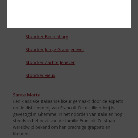
De Stoocker is bij ons in 5 varianten verkrijgbaar:
-
Stoocker Jonge Jenever
-
Stoocker Beerenburg
-
Stoocker Jonge Graanjenever
-
Stoocker Zachte Jenever
-
Stoocker Vieux
Santa Marta
Een klassieke Italiaanse likeur gemaakt door de experts
op de distilleerderij van Francoli. De distilleerderij is
gevestigd in Ghemme, in het noorden van Italië en nog
steeds in het bezit van de familie Francoli. Ze staan
wereldwijd bekend om hen prachtige grappa’s en
likeuren.