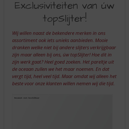
S
Exclusiviteiten van úw
VAN
p
r
topSlijter!
ÚW
i
TOPSLIJTER!
n
g
Wij willen naast de bekendere merken in ons
n
assortiment ook iets unieks aanbieden. Mooie
a
dranken welke niet bij andere slijters verkrijgbaar
a
zijn maar alleen bij ons, úw topSlijter! Hoe dit in
r
d
zijn werk gaat? Heel goed zoeken. Het pareltje uit
e
de oceaan zullen we het maar noemen. En dat
n
vergt tijd, heel veel tijd. Maar omdat wij alleen het
a
beste voor onze klanten willen nemen wij die tijd.
v
i
g
a
t
i
e