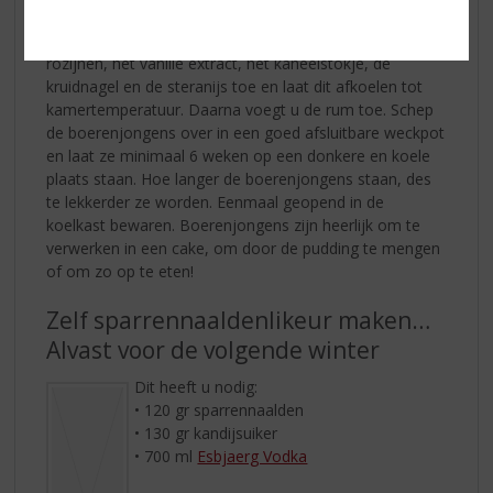
en roer hier de suiker door tot deze is
opgelost. Haal de pan van het vuur. Voeg de gewassen
rozijnen, het vanille extract, het kaneelstokje, de
kruidnagel en de steranijs toe en laat dit afkoelen tot
kamertemperatuur. Daarna voegt u de rum toe. Schep
de boerenjongens over in een goed afsluitbare weckpot
en laat ze minimaal 6 weken op een donkere en koele
plaats staan. Hoe langer de boerenjongens staan, des
te lekkerder ze worden. Eenmaal geopend in de
koelkast bewaren. Boerenjongens zijn heerlijk om te
verwerken in een cake, om door de pudding te mengen
of om zo op te eten!
Zelf sparrennaaldenlikeur maken…
Alvast voor de volgende winter
Dit heeft u nodig:
• 120 gr sparrennaalden
• 130 gr kandijsuiker
• 700 ml
Esbjaerg Vodka