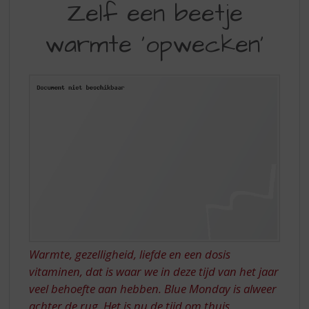
S
Zelf een beetje
EEN
p
r
warmte 'opwecken'
BEETJE
i
WARMTE
n
g
'OPWECKEN'
n
a
a
r
d
e
n
a
v
i
g
a
Warmte, gezelligheid, liefde en een dosis
t
vitaminen, dat is waar we in deze tijd van het jaar
i
veel behoefte aan hebben. Blue Monday is alweer
e
achter de rug. Het is nu de tijd om thuis