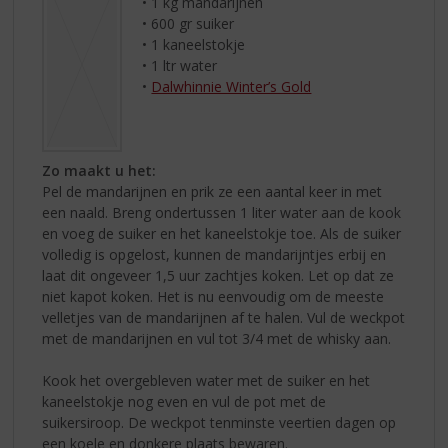
• 1 kg mandarijnen
• 600 gr suiker
• 1 kaneelstokje
• 1 ltr water
•
Dalwhinnie Winter’s Gold
Zo maakt u het:
Pel de mandarijnen en prik ze een aantal keer in met
een naald. Breng ondertussen 1 liter water aan de kook
en voeg de suiker en het kaneelstokje toe. Als de suiker
volledig is opgelost, kunnen de mandarijntjes erbij en
laat dit ongeveer 1,5 uur zachtjes koken. Let op dat ze
niet kapot koken. Het is nu eenvoudig om de meeste
velletjes van de mandarijnen af te halen. Vul de weckpot
met de mandarijnen en vul tot 3/4 met de whisky aan.
Kook het overgebleven water met de suiker en het
kaneelstokje nog even en vul de pot met de
suikersiroop. De weckpot tenminste veertien dagen op
een koele en donkere plaats bewaren.