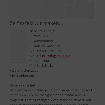
Zelf tafelzuur maken…
Dit heeft u nodig:
• 3 rode uien
• 1 komkommer
• 8 wortels, waspeen
• 250 ml witte wijnazijn
• 250 ml
Brewdog Punk IPA
• 1 el zeezout
• 1 el kristalsuiker
• 2 el mosterdzaad
• jeneverbessen
Zo maakt u het:
Verwarm in een pannetje de azijn samen met het zout
en de suiker en roer het goed door, totdat alles is
opgelost. Laat dit mengsel even afkoelen en roer dan
het bier erdoor en zet het een half uur in de koeling.