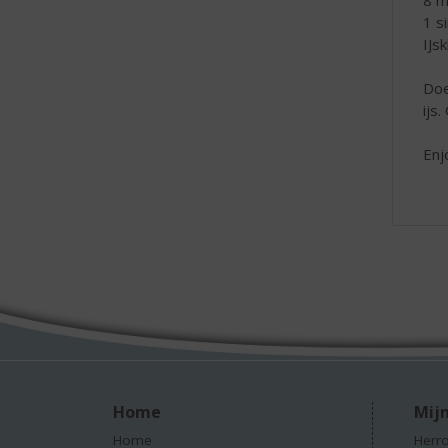
8 m
1 s
IJs
Doe
ijs
Enj
Home
Mijn
Home
Herro