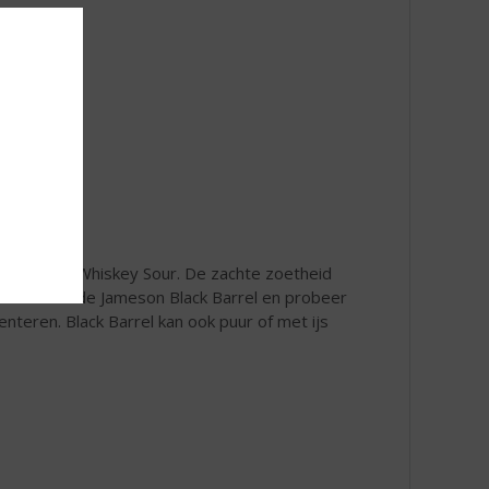
ioned of een Whiskey Sour. De zachte zoetheid
 kennis met de Jameson Black Barrel en probeer
nteren. Black Barrel kan ook puur of met ijs