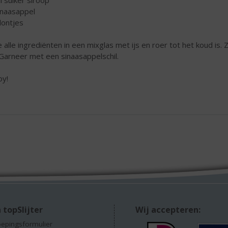
l suiker siroop
inaasappel
klontjes
 alle ingrediënten in een mixglas met ijs en roer tot het koud is
. Garneer met een sinaasappelschil.
oy!
 topSlijter
Wij accepteren:
epingsformulier