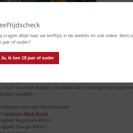
eeftijdscheck
j vragen altijd naar uw leeftijd, in de winkels en ook online. Bent u
8 jaar of ouder?
Ja, ik ben 18 jaar of ouder
ck Barrel is perfect voor klassieke cocktails, zoals een Old Fash
bineert goed met cocktails en bitters op basis van citrus. Maak
s onze favoriete drankjes van Black Barrel en begin met experime
ronken worden!
rediënten voor een Old Fashioned:
 ml
Jameson Black Barrel
ruppels Angostura Bitters
ruppels Orange Bitters