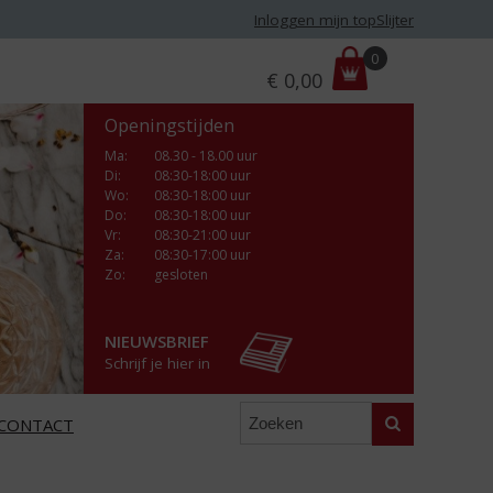
Inloggen mijn topSlijter
P
0
€
0,00
r
i
Openingstijden
j
s
Ma
:
08.30 - 18.00 uur
Di
:
08:30-18:00 uur
:
Wo
:
08:30-18:00 uur
Do
:
08:30-18:00 uur
Vr
:
08:30-21:00 uur
Za
:
08:30-17:00 uur
Zo:
gesloten
NIEUWSBRIEF
Schrijf je hier in
Zoeken
CONTACT