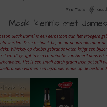
Fine Taste
Good 
AAK
Maak kennis met James
ENNIS
ET
meson Black Barrel
is een eerbetoon aan het vroegere ge
AMESON
uld werden. Deze techniek begon uit noodzaak, maar al s
LACK
dekt. Whiskey op dubbel gebrande vaten krijgt een bijzo
rel wordt gerijpt in een combinatie van Amerikaans eik
ARREL
rbonvaten. Het is een small batch graan Irish pot still
belbranden vormen een bijzonder einde op de bestaande 