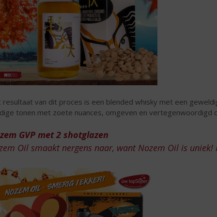
 resultaat van dit proces is een blended whisky met een geweldige
idige tonen met zoete nuances, omgeven en vertegenwoordigd 
zem GVP met 2 shotglazen
zem Oil smaakt nergens naar, want Nozem Oil is uniek! 