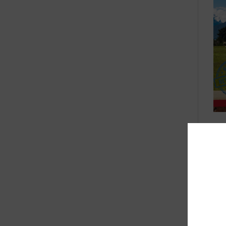
Bli
Ee
Met
pro