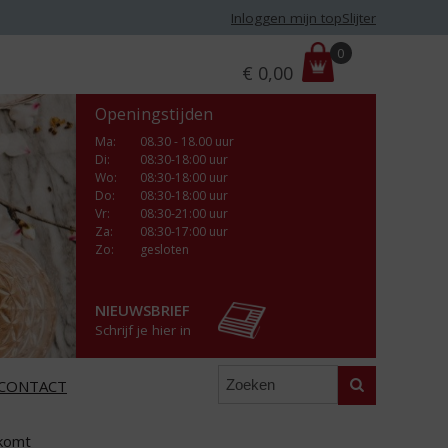
Inloggen mijn topSlijter
P
0
€
0,00
r
i
Openingstijden
j
s
Ma
:
08.30 - 18.00 uur
Di
:
08:30-18:00 uur
:
Wo
:
08:30-18:00 uur
Do
:
08:30-18:00 uur
Vr
:
08:30-21:00 uur
Za
:
08:30-17:00 uur
Zo:
gesloten
NIEUWSBRIEF
Schrijf je hier in
Zoeken
CONTACT
 komt