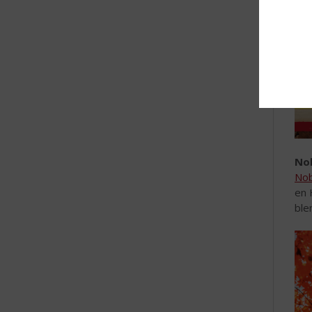
No
Nob
en 
ble