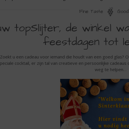
Fine Taste
Good 
W
úw topSlijter, de winkel w
OPSLIJTER
feestdagen tot l
E
INKEL
Zoekt u een cadeau voor iemand die houdt van een goed glas? Of 
AAR
peciale cocktail, er zijn tal van creatieve en persoonlijke cadeaus
E
weg te helpen…
AGIE
AN
E
EESTDAGEN
OT