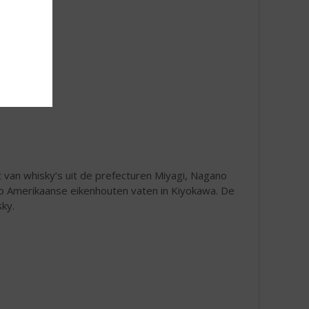
 van whisky’s uit de prefecturen Miyagi, Nagano
op Amerikaanse eikenhouten vaten in Kiyokawa. De
sky.