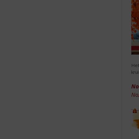
Het
kru
No
No