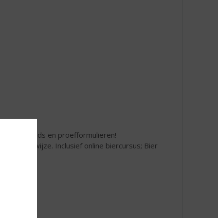
 proeverijgids en proefformulieren!
ezellige wijze. Inclusief online biercursus; Bier