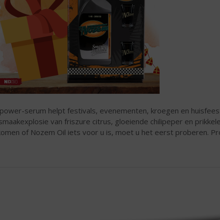
 power-serum helpt festivals, evenementen, kroegen en huisfee
smaakexplosie van friszure citrus, gloeiende chilipeper en prikkel
komen of Nozem Oil iets voor u is, moet u het eerst proberen. Pr