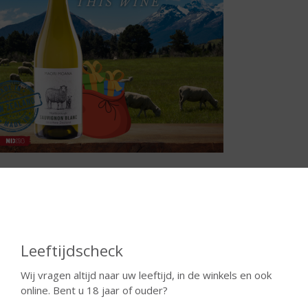
nd Bierproeven
n
mooi gevuld bierpakket
met 6 verschillende speciaal bieren, een
 dit pakket ontdekt u de diverse bierstijlen op een educatieve en g
even kun je leren!
Leeftijdscheck
Wij vragen altijd naar uw leeftijd, in de winkels en ook
online. Bent u 18 jaar of ouder?