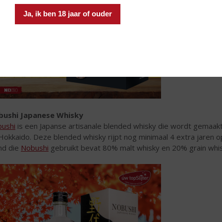
Ja, ik ben 18 jaar of ouder
bushi Japanese Whisky
ushi
is een Japanse artisanale blended whisky die wordt gemaakt
Hokkaido. Deze blended whisky rijpt nog minimaal 4 extra jaren 
nd die
Nobushi
gebruikt bevat 80% malt whisky en 20% grain whi