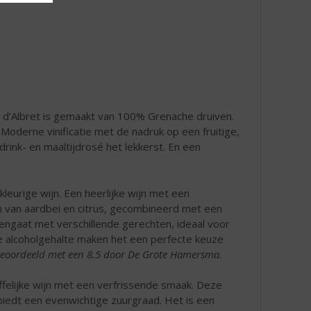
:
d’Albret is gemaakt van 100% Grenache druiven.
Moderne vinificatie met de nadruk op een fruitige,
ink- en maaltijdrosé het lekkerst. En een
mkleurige wijn. Een heerlijke wijn met een
en van aardbei en citrus, gecombineerd met een
engaat met verschillende gerechten, ideaal voor
te alcoholgehalte maken het een perfecte keuze
t beoordeeld met een 8.5 door De Grote Hamersma.
ffelijke wijn met een verfrissende smaak. Deze
 biedt een evenwichtige zuurgraad. Het is een