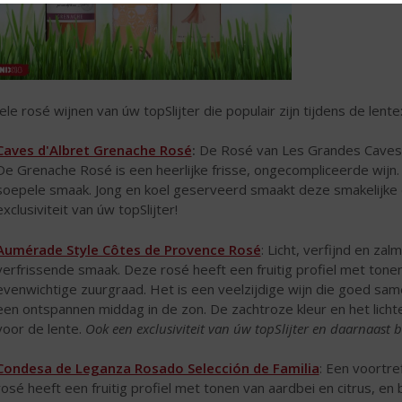
ele rosé wijnen van úw topSlijter die populair zijn tijdens de lente
Caves d'Albret Grenache Rosé
:
De Rosé van Les Grandes Caves 
De Grenache Rosé is een heerlijke frisse, ongecompliceerde wijn. 
soepele smaak. Jong en koel geserveerd smaakt deze smakelijke dr
exclusiviteit van úw topSlijter!
Aumérade Style Côtes de Provence Rosé
: Licht, verfijnd en zal
verfrissende smaak. Deze rosé heeft een fruitig profiel met ton
evenwichtige zuurgraad. Het is een veelzijdige wijn die goed sam
een ontspannen middag in de zon. De zachtroze kleur en het lich
voor de lente.
Ook een exclusiviteit van úw topSlijter en daarnaas
Condesa de Leganza Rosado Selección de Familia
: Een voortre
rosé heeft een fruitig profiel met tonen van aardbei en citrus, en