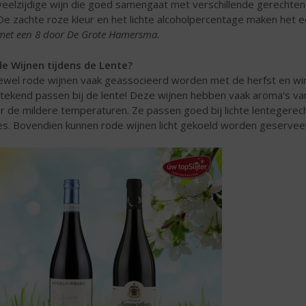
veelzijdige wijn die goed samengaat met verschillende gerechten
De zachte roze kleur en het lichte alcoholpercentage maken het 
met een 8 door De Grote Hamersma.
e Wijnen tijdens de Lente?
wel rode wijnen vaak geassocieerd worden met de herfst en winter,
stekend passen bij de lente! Deze wijnen hebben vaak aroma's v
r de mildere temperaturen. Ze passen goed bij lichte lentegerech
es. Bovendien kunnen rode wijnen licht gekoeld worden geserveer