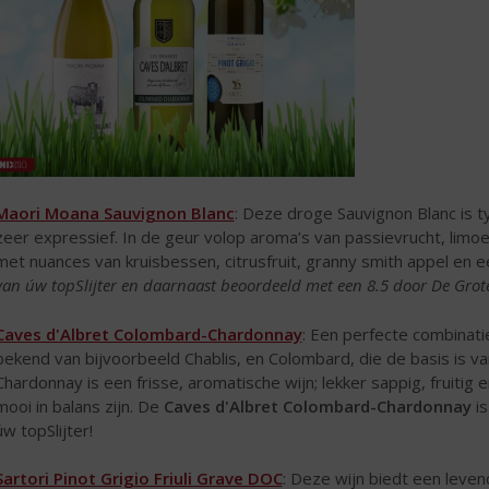
Maori Moana Sauvignon Blanc
: Deze droge Sauvignon Blanc is 
zeer expressief. In de geur volop aroma’s van passievrucht, limo
met nuances van kruisbessen, citrusfruit, granny smith appel en
van úw topSlijter en daarnaast beoordeeld met een
8.5 door De Gro
Caves d'Albret Colombard-Chardonnay
: Een perfecte combinat
bekend van bijvoorbeeld Chablis, en Colombard, die de basis is
Chardonnay is een frisse, aromatische wijn; lekker sappig, fruitig
mooi in balans zijn. De
Caves d'Albret Colombard-Chardonnay
is
úw topSlijter!
Sartori Pinot Grigio Friuli Grave DOC
: Deze wijn biedt een leven