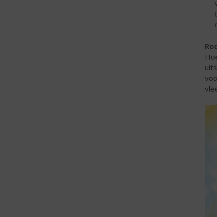
Rod
Hoe
uit
voo
vle