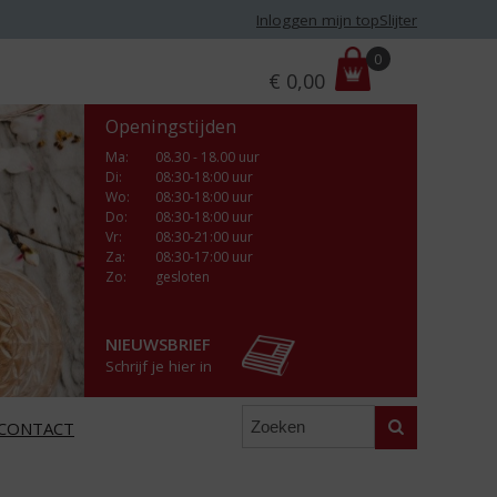
Inloggen mijn topSlijter
P
0
€
0,00
r
i
Openingstijden
j
s
Ma
:
08.30 - 18.00 uur
Di
:
08:30-18:00 uur
:
Wo
:
08:30-18:00 uur
Do
:
08:30-18:00 uur
Vr
:
08:30-21:00 uur
Za
:
08:30-17:00 uur
Zo:
gesloten
NIEUWSBRIEF
Schrijf je hier in
Zoeken
CONTACT