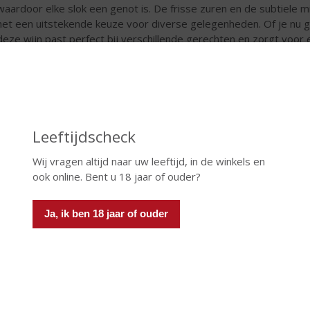
waardoor elke slok een genot is. De frisse zuren en de subtiele m
het een uitstekende keuze voor diverse gelegenheden. Of je nu ge
deze wijn past perfect bij verschillende gerechten en zorgt voo
door De Grote Hamersma.
frissende Smaak van Rosé in de Lente
é wijnen staan bekend om hun lichte en verfrissende smaakprofie
veelzijdigheid in voedselcombinaties. Rosé kan gemakkelijk sam
hte salades tot gegrilde vis en zelfs pittige gerechten. Deze vee
Leeftijdscheck
tefeestjes en picknicks.
Wij vragen altijd naar uw leeftijd, in de winkels en
ook online. Bent u 18 jaar of ouder?
Ja, ik ben 18 jaar of ouder