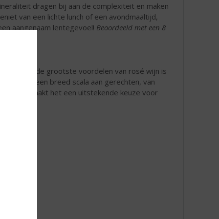
ineraliteit dragen bij aan de complexiteit en maken
niet van een lichte lunch of een avondmaaltijd,
r een aangenaam lentegevoel!
Beoordeeld met een 8
l. Eén van de grootste voordelen van rosé wijn is
engaan met een breed scala aan gerechten, van
lzijdigheid maakt het een uitstekende keuze voor