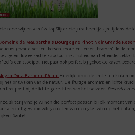
ele rode wijnen van úw topSlijter die juist heerlijk zijn tijdens de l
Domaine de Mauperthuis Bourgogne Pinot Noir Grande Reser
bouquet (zwarte bessen, kersen, morellen kersen, bramen). In de mo
stevige en fluweelzachte structuur met frisheid aan het einde. Lekker 
of zelfs een stoofpot. Het past ook perfect bij gekookte kazen.
Beoord
Negro Dina Barbera d'Alba:
Heerlijk om in de lente te drinken o
bij het ontwaken van de natuur. De fruitige aroma's en lichte kru
perfect past bij de lichte gerechten van het seizoen.
Beoordeeld m
onze slijterij vind je wijnen die perfect passen bij elk moment van
aniseert of gewoon wilt genieten van een glas wijn op het balkon, e
rijken. Santé!