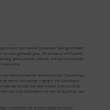
typisch voor een Nieuw-Zeelandse Sauvignon Blanc
en en vers gemaaid gras. De smaak is verfrissend,
 een lang aanhoudende afdronk.
Ook een exclusiviteit
te Hamersma.
ie van twee beroemde druivenrassen. Chardonnay,
 van de meest beroemde cognacs. De Colombard-
 en mild van smaak. Een wijn waarin zoet en zuren
 één van onze bestsellers én een exclusiviteit van
dige combinatie van groene appel en citrus,