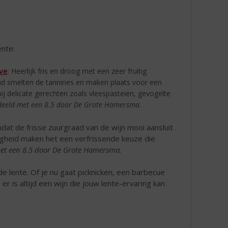
ente:
ve
: Heerlijk fris en droog met een zeer fruitig
nd smelten de tannines en maken plaats voor een
bij delicate gerechten zoals vleespasteien, gevogelte
eeld met een 8.5 door De Grote Hamersma.
mdat de frisse zuurgraad van de wijn mooi aansluit
idigheid maken het een verfrissende keuze die
et een 8.5 door De Grote Hamersma.
 de lente. Of je nu gaat picknicken, een barbecue
r is altijd een wijn die jouw lente-ervaring kan