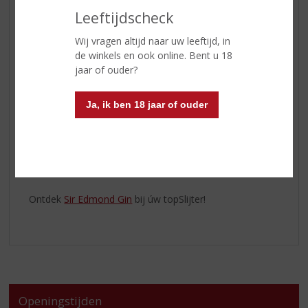
de hand bestoven volgens de revolutionaire techniek
Leeftijdscheck
van Edmond Albius. Zo krijgt deze gin zijn kenmerkende
zachtheid, warmte en gelaagde smaak. Een zachte
Wij vragen altijd naar uw leeftijd, in
koude infusie laat de volle, rijke smaak van vanille
de winkels en ook online. Bent u 18
volledig tot zijn recht komen.
jaar of ouder?
Het resultaat is een eigenzinnige vanillegin die de
Ja, ik ben 18 jaar of ouder
botanische ingrediënten verzacht, natuurlijke zoetheid
en complexiteit toevoegt en een onvergetelijke,
fluweelzachte twist geeft die je nog nooit eerder hebt
geproefd. Waar elke slok het verhaal vertelt van
Edmond Albius, de jonge pionier die vanille ontdekte.
Ontdek
Sir Edmond Gin
bij úw topSlijter!
Openingstijden