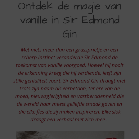
S
Ontdek de magie van
DE
p
r
vanille in Sir Edmond
MAGIE
i
VAN
n
Gin
g
VANILLE
n
IN
a
Met niets meer dan een grassprietje en een
a
SIR
scherp instinct veranderde Sir Edmond de
r
toekomst van vanille voorgoed. Hoewel hij nooit
EDMOND
d
de erkenning kreeg die hij verdiende, leeft zijn
e
GIN
n
stille genialiteit voort. Sir Edmond Gin draagt ​​met
a
trots zijn naam als eerbetoon, ter ere van de
v
moed, nieuwsgierigheid en vastberadenheid die
i
de wereld haar meest geliefde smaak gaven en
g
die elke fles die zij maken inspireren. Elke slok
a
t
draagt ​​een verhaal met zich mee…
i
e