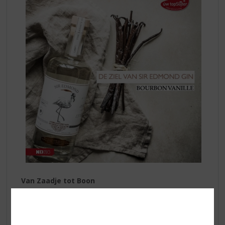
Van Zaadje tot Boon
De kern van Sir Edmond Gin wordt gevormd door
bourbonvanille, 's werelds meest gewaardeerde en
aromatische vanillesoort. Deze rijke, complexe bonen
worden geteeld op het tropische eiland Réunion en met