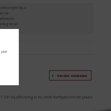
j bezorgen bij u
uis na
lefonisch
erleg en in
terste nood.
 jaar
Verder winkelen
T OP: bij aflevering in NL vindt leeftijdscontrole plaats.