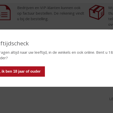
Bedrijven en VIP-klanten kunnen ook
Wi
op factuur bestellen. De rekening vindt
th
u bij de bestelling.
te
ov
ui
ftijdscheck
ragen altijd naar uw leeftijd, in de winkels en ook online. Bent u 18
uder?
nd.
, ik ben 18 jaar of ouder
LE