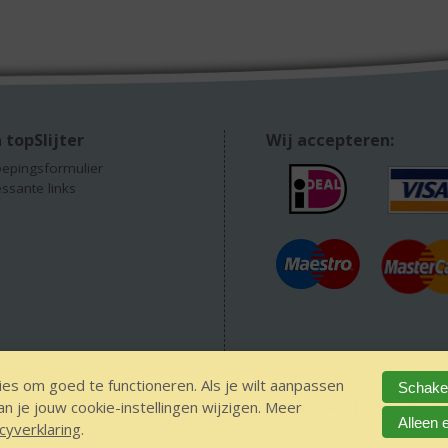
 topSlijter
Wij accepteren:
epingsformulier
essante links
es om goed te functioneren. Als je wilt aanpassen
Schakel
 je jouw cookie-instellingen wijzigen. Meer
EEN alcohol
IDIN/ITSME
sitemap
Privacy Statement
Disclaimer
Alleen 
cyverklaring
.