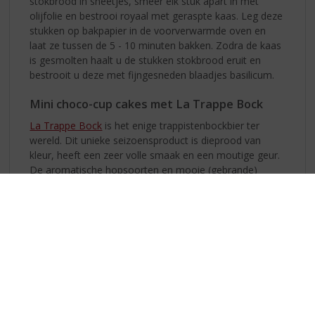
stokbrood in sneetjes, smeer elk stuk apart in met
olijfolie en bestrooi royaal met geraspte kaas. Leg deze
stukken op bakpapier in de voorverwarmde oven en
laat ze tussen de 5 - 10 minuten bakken. Zodra de kaas
is gesmolten haalt u de stukken stokbrood eruit en
bestrooit u deze met fijngesneden blaadjes basilicum.
Mini choco-cup cakes met La Trappe Bock
La Trappe Bock
is het enige trappistenbockbier ter
wereld. Dit unieke seizoensproduct is dieprood van
kleur, heeft een zeer volle smaak en een moutige geur.
De aromatische hopsoorten en mooie (gebrande)
moutsoorten zorgen voor een aangename bitterheid
die verrassend samensmelt met de lichtzoete
ondertoon. Al deze eigenschappen maken La Trappe
Bockbier tot een prachtig herfstbier dat alle zintuigen
streelt. Smaakt uitstekend bij chocolade. U kunt ervoor
kiezen om wat chocolade blokjes erbij te serveren,
echter dit recept van mini cupcakes is ideaal voor een
High Beer.