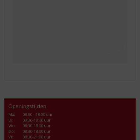
Openingstijden
Ma
:
08.30 - 18.00 uur
Di
:
08:30-18:00 uur
Wo
:
08:30-18:00 uur
Do
:
08:30-18:00 uur
Vr
:
08:30-21:00 uur