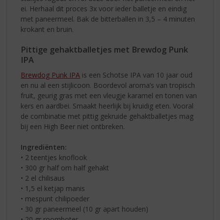
ei. Herhaal dit proces 3x voor ieder balletje en eindig
met paneermeel. Bak de bitterballen in 3,5 – 4 minuten
krokant en bruin.
Pittige gehaktballetjes met Brewdog Punk
IPA
Brewdog Punk IPA
is een Schotse IPA van 10 jaar oud
en nu al een stijlicoon. Boordevol aroma’s van tropisch
fruit, geurig gras met een vleugje karamel en tonen van
kers en aardbei. Smaakt heerlijk bij kruidig eten. Vooral
de combinatie met pittig gekruide gehaktballetjes mag
bij een High Beer niet ontbreken.
Ingrediënten:
• 2 teentjes knoflook
• 300 gr half om half gehakt
• 2 el chilisaus
• 1,5 el ketjap manis
• mespunt chilipoeder
• 30 gr paneermeel (10 gr apart houden)
• 20 gr roomboter