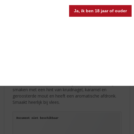
cupcake-vormpjes voor 2/3 en bak deze in 15 tot 20
Ja, ik ben 18 jaar of ouder
minuten gaar. Haal de cupcakes uit de oven en laat ze
vervolgens afkoelen op de bakplaat.
Bitterballen met Weihenstephaner
Dunkelweizen
U kunt bitterballen natuurlijk gewoon in de supermarkt
halen, maar probeert u ze eens zelf te maken. Het is
makkelijker dan u denkt en u kunt er uw eigen draai aan
geven, zoals in dit recept gebruik is gemaakt inclusief
een bijpassend biertje! Deze gefrituurde snack gaat
namelijk ideaal samen met
Weihenstephaner
Dunkelweizen
. Dit amberkleurig bier is rijk aan fruitige
smaken met een hint van kruidnagel, karamel en
geroosterde mout en heeft een aromatische afdronk.
Smaakt heerlijk bij vlees.