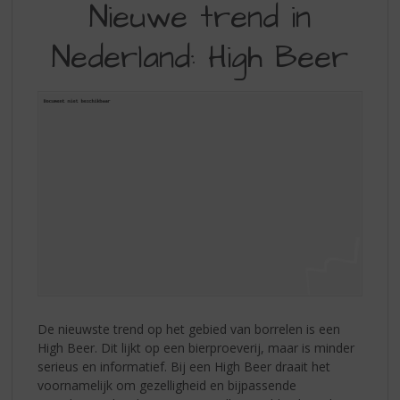
S
Nieuwe trend in
TREND
p
r
Nederland: High Beer
IN
i
NEDERLAND:
n
g
HIGH
n
BEER
a
a
r
d
e
n
a
v
i
g
a
De nieuwste trend op het gebied van borrelen is een
t
High Beer. Dit lijkt op een bierproeverij, maar is minder
i
serieus en informatief. Bij een High Beer draait het
e
voornamelijk om gezelligheid en bijpassende