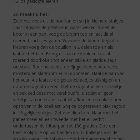
• 2 los geklopte eieren
Zo maakt u het:
Zeef het vlees uit de bouillon en snij in kleinere stukjes.
Laat intussen de gelatine in water weken. Smelt de
boter in een pan, voeg de bloem toe en laat dit al
roerend zachtjes garen. Wanneer de bloem begint te
kleuren voeg dan de bouillon in 2 delen toe en als
laatste het bier. Breng dit aan de kook en laat al
roerend doorkoken tot er een dikke en gladde saus
ontstaat. Roer het vlees, de fijngesneden peterselie,
mosterd en slagroom er nu doorheen. Haal de pan van
het vuur. Als laatste de gelatineblaadjes uitknijpen en
door de ragout roeren. Giet de ragout in een schaaltje
en bekleed deze met vershoudfolie zodat er geen
velletje kan ontstaan. Laat dit afkoelen en enkele uren
opstijven in de koelkast. Snij de opgesteven plak ragout
in 18 gelijke stukjes. Zet een diep bord klaar met het
paneermeel en een tweede met het ei. Verhit
ondertussen de frituurpan tot 180 graden. Doe een
beetje olijfolie op uw handen en rol balletjes van de
stukjes ragout en rol deze door het paneermeel en het