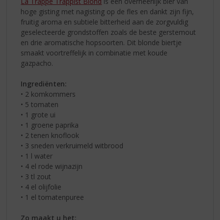
La Trappe Trappist Blond
is een overheerlijk bier van
hoge gisting met nagisting op de fles en dankt zijn fijn,
fruitig aroma en subtiele bitterheid aan de zorgvuldig
geselecteerde grondstoffen zoals de beste gerstemout
en drie aromatische hopsoorten. Dit blonde biertje
smaakt voortreffelijk in combinatie met koude
gazpacho.
Ingrediënten:
• 2 komkommers
• 5 tomaten
• 1 grote ui
• 1 groene paprika
• 2 tenen knoflook
• 3 sneden verkruimeld witbrood
• 1 l water
• 4 el rode wijnazijn
• 3 tl zout
• 4 el olijfolie
• 1 el tomatenpuree
Zo maakt u het: