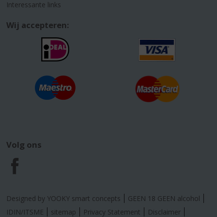
Interessante links
Wij accepteren:
Volg ons
F
a
Designed by YOOKY smart concepts
GEEN 18 GEEN alcohol
c
IDIN/ITSME
sitemap
Privacy Statement
Disclaimer