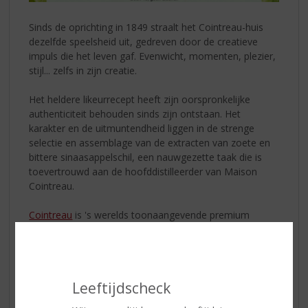
Sinds de oprichting in 1849 straalt het Cointreau-huis
dezelfde speelsheid uit, gedreven door de creatieve
impuls die het leven gaf. Evenwicht, momenten, plezier,
stijl... zelfs in zijn creatie.
Het heldere likeurrecept heeft zijn oorspronkelijke
authenticiteit behouden sinds zijn ontstaan. Het
karakter en de uitmuntendheid liggen in de strenge
selectie en assemblage van de extracten van zoete en
bittere sinaasappelschil, een nauwgezette taak die is
toevertrouwd aan de hoofddistilleerder van Maison
Cointreau.
Cointreau
is 's werelds toonaangevende premium
sinaasappellikeur en is al lang aanwezig op de vijf
continenten. De superieure kwaliteit maakt het een
favoriet onder bartenders en heeft het een plaats
verdiend in de meest gerespecteerde bars over de hele
Leeftijdscheck
wereld.