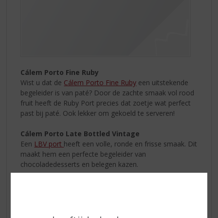
Cálem Porto Fine Ruby
Wist u dat de
Cálem Porto Fine Ruby
een uitstekende
begeleider is van paté? Door de zachte smaak vol rood
fruit heeft de Ruby Port precies dat zoetje wat perfect
past bij paté. Ook lekker om gekoeld te serveren!
Cálem Porto Late Bottled Vintage
Een
LBV port
heeft een volle, ronde en frisse smaak. Dit
maakt hem een perfecte begeleider van
chocoladedesserts en belegen kazen.
Cálem Porto Fine Tawny
Eén van de meest geserveerde desserts tijdens de
feestdagen: een kaasplank. De
Cálem Porto Fine Tawny
is met zijn tonen van noten, hout en gedroogd fruit