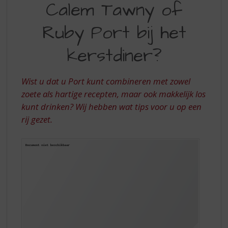
S
Calem Tawny of
TAWNY
p
r
Ruby Port bij het
OF
i
RUBY
n
kerstdiner?
g
PORT
n
BIJ
a
Wist u dat u Port kunt combineren met zowel
a
HET
zoete als hartige recepten, maar ook makkelijk los
r
kunt drinken? Wij hebben wat tips voor u op een
KERSTDINER?
d
rij gezet.
e
n
a
v
i
g
a
t
i
e