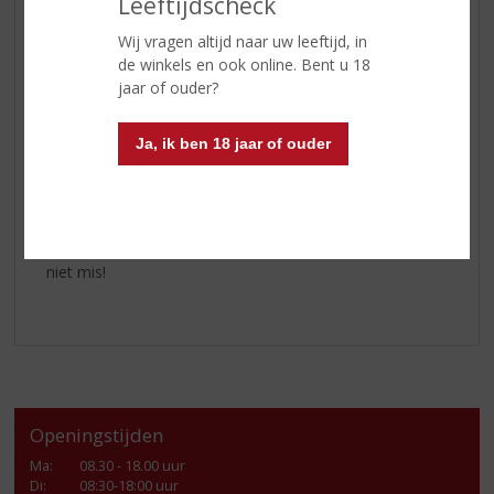
Leeftijdscheck
uitermate geschikt om te serveren bij een gevarieerde
kaasplank met vijgenjam.
Wij vragen altijd naar uw leeftijd, in
de winkels en ook online. Bent u 18
Cálem Porto 10 Years Old
jaar of ouder?
De
Cálem Porto 10 Years Old
is een allemansvriend.
Door zijn ronde en zachte smaak heerlijk om zo
Ja, ik ben 18 jaar of ouder
gekoeld te drinken, past bij caramel-desserts, gedroogd
fruit en chocoladedesserts, maar ook bij geitenkaas.
Is de keuze te moeilijk? Haal dan gewoon alle
Cálem
ports
in huis. Dan grijpt u, bij welke kerstdiner dan ook,
niet mis!
Openingstijden
Ma
:
08.30 - 18.00 uur
Di
:
08:30-18:00 uur