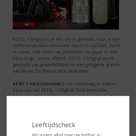
KETEL 1 Original is er één om te genieten. Puur, in een
verfrissende Hard Lemonade mix en in cocktails. Zacht
en zuiver, met tonen van jeneverbes en peper en een
extra lange, zachte afdronk. KETEL 1 Original wordt
gestookt van graandistillaten en een gelagerde granen-
eau-de-vie. De finesse zit in de kruiden.
KETEL 1 Hard Lemonade
is een eenvoudig te maken,
frisse mix van KETEL 1 Original, fresh lemonade,
bruisend water en lekker veel ijs. In losse glazen of een
pitcher om te delen.
Het recept om vriendschap te vieren!
KETEL 1 Hard Lemonade Lemon & Lime maken:
Leeftijdscheck
Vul een longdrinkglas met ijs
Wij vragen altijd naar uw leeftijd, in