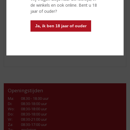
Voeg 1 deel
KETEL 1 Original
toe
de winkels en ook online. Bent u 18
Schenk er 1 deel citroensiroop base bij
jaar of ouder?
Top af met 3 delen bruiswater
Garneer met een schijfje citroen en limoen
Ja, ik ben 18 jaar of ouder
Enjoy!
Openingstijden
Ma
:
08.30 - 18.00 uur
Di
:
08:30-18:00 uur
Wo
:
08:30-18:00 uur
Do
:
08:30-18:00 uur
Vr
:
08:30-21:00 uur
Za
:
08:30-17:00 uur
Zo:
gesloten