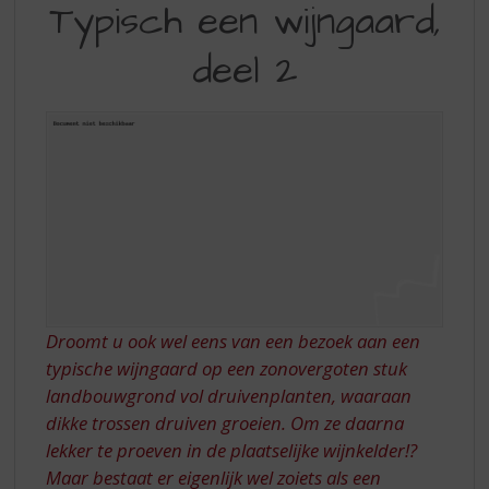
S
Typisch een wijngaard,
EEN
p
r
deel 2
WIJNGAARD,
i
DEEL
n
g
2
n
a
a
r
d
e
n
a
v
Droomt u ook wel eens van een bezoek aan een
i
typische wijngaard op een zonovergoten stuk
g
a
landbouwgrond vol druivenplanten, waaraan
t
dikke trossen druiven groeien. Om ze daarna
i
lekker te proeven in de plaatselijke wijnkelder!?
e
Maar bestaat er eigenlijk wel zoiets als een