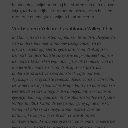
hebben deze wijnboeren bij het starten van een nieuwe
wijngaard alle vrijheid om met de nieuwste technieken
moderne en energieke wijnen te produceren.
Ventisquero Yelcho - Casablanca Valley, Chili
In Chili zijn twee soorten wijnhuizen te vinden. Degene die
zich al decennia met wijnbouw bezighouden en de
nieuwe, recent opgezette, generatie. Viña Ventisquero
behoort tot deze laatste categorie en produceert volgens
de laatste technieken wijn door gebruik te maken van de
modernste middelen. Viña Ventisquero startte als
ambitieus project van Gonzalo Vial. Eigenaar van
Agrosuper, het grootste levensmiddelenconcern van Chili.
De winery werd gebouwd in Maipo Valley en daaromheen
werden de eerste wijngaarden aangeplant, kort daarop
gevolgd door wijngaarden in Casablanca Valley en Apalta
Valley. In 2001 kwam de eerste jaargang op de markt.
Vanaf het allereerste begin stond respect voor de
natuurlijke omgeving centraal. Er wordt op een
milieuvriendelijke manier gewerkt, door onder andere het
watergebruik sterk te beperken, CO2 uitstoot van het