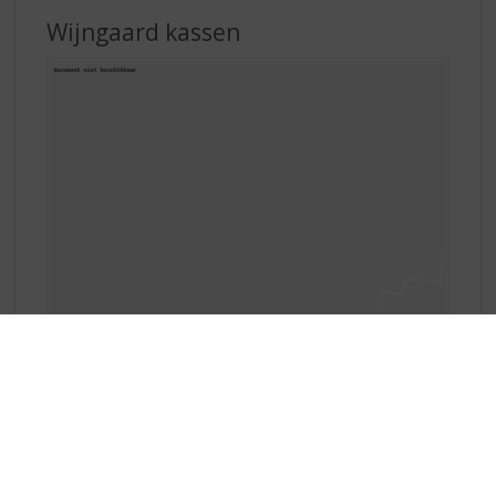
Wijngaard kassen
In een kas kan men de meest ideale omstandigheden
creëren die een druif nodig heeft om te kunnen rijpen.
Een wijngaard onder glas. Deze kunt u vooral in
noordelijke landen vinden, zoals ook in Nederland. De
druivenplanten staan in de volle grond en krijgen water
en mineralen via wortelbesproeiïng. Vaak staan ze op
worteldoek, zodat er nauwelijks onkruid groeit. In de