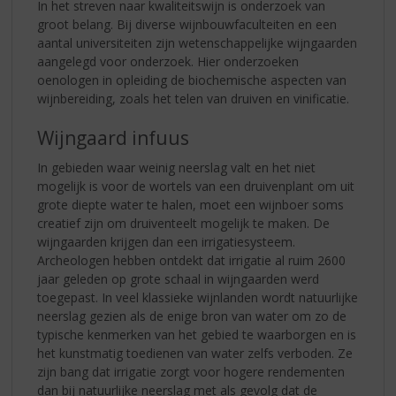
In het streven naar kwaliteitswijn is onderzoek van
groot belang. Bij diverse wijnbouwfaculteiten en een
aantal universiteiten zijn wetenschappelijke wijngaarden
aangelegd voor onderzoek. Hier onderzoeken
oenologen in opleiding de biochemische aspecten van
wijnbereiding, zoals het telen van druiven en vinificatie.
Wijngaard infuus
In gebieden waar weinig neerslag valt en het niet
mogelijk is voor de wortels van een druivenplant om uit
grote diepte water te halen, moet een wijnboer soms
creatief zijn om druiventeelt mogelijk te maken. De
wijngaarden krijgen dan een irrigatiesysteem.
Archeologen hebben ontdekt dat irrigatie al ruim 2600
jaar geleden op grote schaal in wijngaarden werd
toegepast. In veel klassieke wijnlanden wordt natuurlijke
neerslag gezien als de enige bron van water om zo de
typische kenmerken van het gebied te waarborgen en is
het kunstmatig toedienen van water zelfs verboden. Ze
zijn bang dat irrigatie zorgt voor hogere rendementen
dan bij natuurlijke neerslag met als gevolg dat de