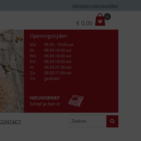
Inloggen mijn topSlijter
P
0
€
0,00
r
i
Openingstijden
j
s
Ma
:
08.30 - 18.00 uur
Di
:
08:30-18:00 uur
:
Wo
:
08:30-18:00 uur
Do
:
08:30-18:00 uur
Vr
:
08:30-21:00 uur
Za
:
08:30-17:00 uur
Zo:
gesloten
NIEUWSBRIEF
Schrijf je hier in
Zoeken
CONTACT