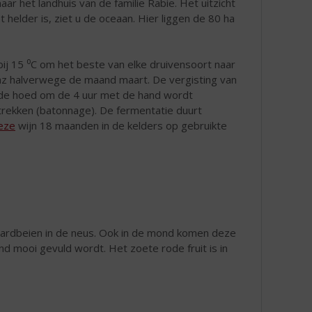
r het landhuis van de familie Rabie. Het uitzicht
 helder is, ziet u de oceaan. Hier liggen de 80 ha
j 15 ⁰C om het beste van elke druivensoort naar
raz halverwege de maand maart. De vergisting van
ij de hoed om de 4 uur met de hand wordt
rekken (batonnage). De fermentatie duurt
eze
wijn 18 maanden in de kelders op gebruikte
 aardbeien in de neus. Ook in de mond komen deze
mooi gevuld wordt. Het zoete rode fruit is in