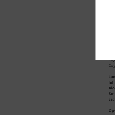
kru
La
In
Al
Sm
Op
Het
ing
Cog
Cog
La
In
Al
Sm
zac
Op