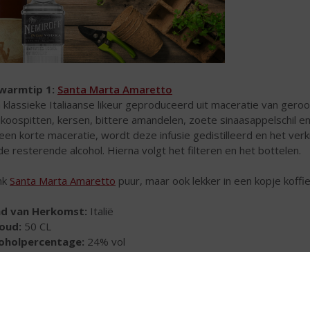
warmtip 1:
Santa Marta Amaretto
 klassieke Italiaanse likeur geproduceerd uit maceratie van gero
ikoospitten, kersen, bittere amandelen, zoete sinaasappelschil e
een korte maceratie, wordt deze infusie gedistilleerd en het v
de resterende alcohol. Hierna volgt het filteren en het bottelen.
nk
Santa Marta Amaretto
puur, maar ook lekker in een kopje koffi
nd van Herkomst:
Italië
houd:
50 CL
coholpercentage:
24% vol
warmtip 2:
Juttertje Kruidenbitter
Texel is jutten een eeuwenoude traditie. Bij nacht en ontij zijn 
 het jutten. Doornat en koud wordt bij thuiskomst
het Juttertje
ge