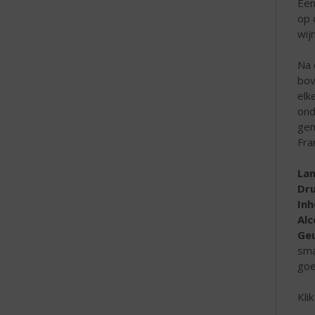
Een
op 
wij
Na 
bov
elk
ond
gem
Fra
La
Dr
In
Al
Geu
sma
goe
Kli