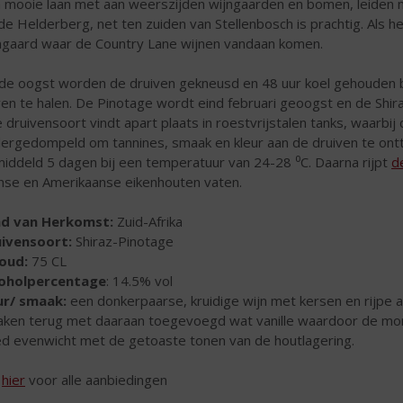
 mooie laan met aan weerszijden wijngaarden en bomen, leiden naa
de Helderberg, net ten zuiden van Stellenbosch is prachtig. Als het
ngaard waar de Country Lane wijnen vandaan komen.
de oogst worden de druiven gekneusd en 48 uur koel gehouden bi
en te halen. De Pinotage wordt eind februari geoogst en de Shi
e druivensoort vindt apart plaats in roestvrijstalen tanks, waarb
ergedompeld om tannines, smaak en kleur aan de druiven te ontt
iddeld 5 dagen bij een temperatuur van 24-28 ⁰C. Daarna rijpt
d
nse en Amerikaanse eikenhouten vaten.
nd van Herkomst:
Zuid-Afrika
uivensoort:
Shiraz-Pinotage
houd:
75 CL
coholpercentage
: 14.5% vol
r/ smaak:
een donkerpaarse, kruidige wijn met kersen en rijpe
ken terug met daaraan toegevoegd wat vanille waardoor de mond 
d evenwicht met de getoaste tonen van de houtlagering.
k
hier
voor alle aanbiedingen