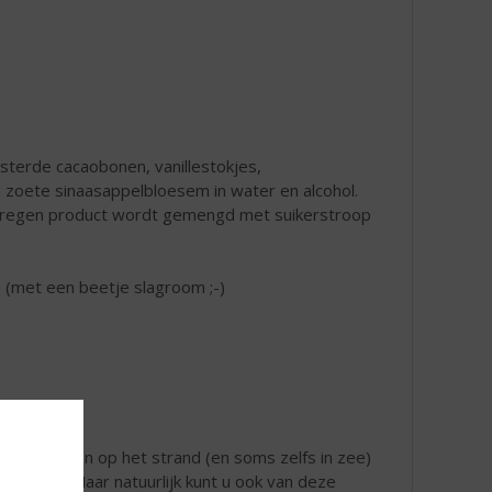
osterde cacaobonen, vanillestokjes,
n zoete sinaasappelbloesem in water en alcohol.
erkregen product wordt gemengd met suikerstroop
e (met een beetje slagroom ;-)
stoere mannen op het strand (en soms zelfs in zee)
dronken. Maar natuurlijk kunt u ook van deze