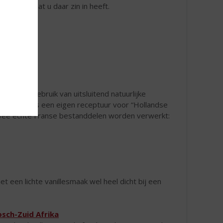
gewoon omdat u daar zin in heeft.
n
oor het gebruik van uitsluitend natuurlijke
ie periode is een eigen receptuur voor “Hollandse
 twee echte Franse bestanddelen worden verwerkt:
 een lichte vanillesmaak wel heel dicht bij een
osch-Zuid Afrika