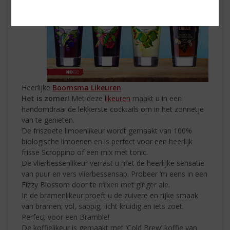
Heerlijke
Boomsma Likeuren
Het is zomer!
Met deze
likeuren
maakt u in een
handomdraai de lekkerste cocktails om in het zonnetje
van te genieten.
De friszoete limoenlikeur wordt gemaakt van 100%
biologische limoenen en is perfect voor een heerlijk
frisse Scroppino of een mix met tonic.
De vlierbessenlikeur verrast u met de heerlijke sensatie
van puur en vers vlierbessensap. Probeer ‘m eens in een
Fizzy Blossom door te mixen met ginger ale.
In de bramenlikeur proeft u de zuivere en rijke smaak
van bramen; vol, sappig, licht kruidig en iets zoet.
Perfect voor een Bramble!
De koffielikeur is gemaakt met ‘Cold Brew’ koffie van