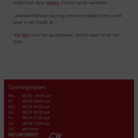
mate) met deze
wijnen
. Proost op de vakantie!
Uiteraard hebben wij nog veel meer lekkers! Het is net
waar u van houdt 😉
Klik
hier
voor het assortiment.
Geniet maar drink met
mate.
Openingstijden
Ma
:
08.30 - 18.00 uur
Di
:
08:30-18:00 uur
Wo
:
08:30-18:00 uur
Do
:
08:30-18:00 uur
Vr
:
08:30-21:00 uur
Za
:
08:30-17:00 uur
Zo:
gesloten
NIEUWSBRIEF