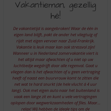
S
Vakantieman, gezellig
GEZELLIG
p
r
hè!
HE
i
n
g
De vakantietijd is aangebroken! Waar de één in
n
eigen land blijft, pakt de ander het vliegtuig of
a
rijdt met eigen vervoer naar Zuid-Frankrijk.
a
Vakantie is leuk maar kan ook stressvol zijn!
r
d
Wanneer u in Nederland zomervakantie viert is
e
het altijd maar afwachten of u niet op uw
n
luchtbedje wegdrijft door alle regenval. Gaat u
a
vliegen dan is het afwachten of u geen vertraging
v
heeft of naast een buurvrouw komt te zitten die
i
net wat te hard snurkt (de hele vlucht á 4 uur
g
a
lang). Ook met eigen auto naar het buitenland is
t
vaak een lange zit en kunt u vele vertragingen
i
oplopen door wegwerkzaamheden of files. Maar…
e
relax! Wij hebben de ideale tips om de