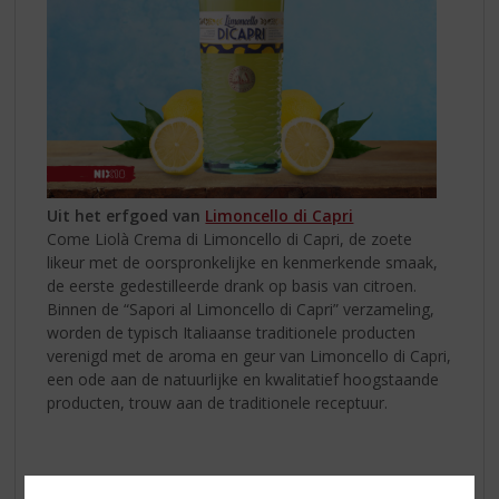
Uit het erfgoed van
Limoncello di Capri
Come Liolà Crema di Limoncello di Capri, de zoete
likeur met de oorspronkelijke en kenmerkende smaak,
de eerste gedestilleerde drank op basis van citroen.
Binnen de “Sapori al Limoncello di Capri” verzameling,
worden de typisch Italiaanse traditionele producten
verenigd met de aroma en geur van Limoncello di Capri,
een ode aan de natuurlijke en kwalitatief hoogstaande
producten, trouw aan de traditionele receptuur.