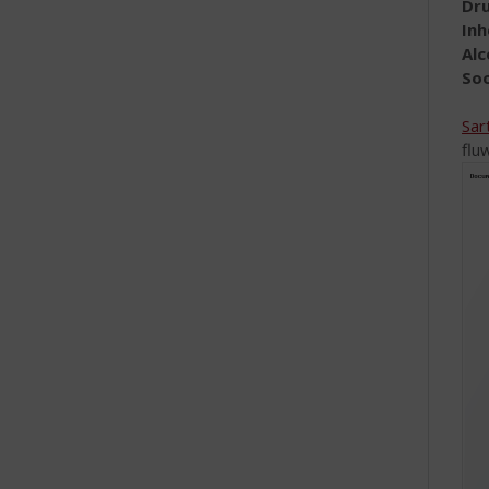
Dr
In
Al
Soo
Sar
flu