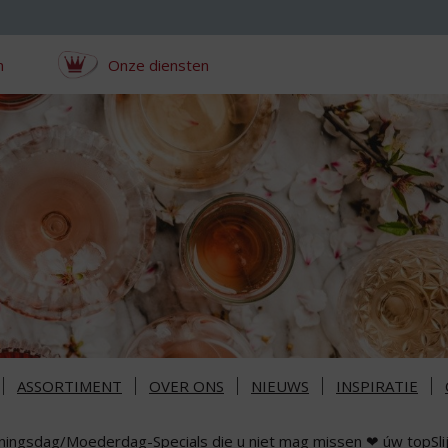
n
Onze diensten
ASSORTIMENT
OVER ONS
NIEUWS
INSPIRATIE
ningsdag/Moederdag-Specials die u niet mag missen ❤ úw topSli