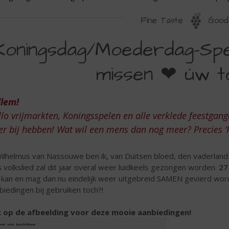
Fine Taste
Good 
ONINGSDAG/MOEDERDAG-
Koningsdag/Moederdag-Spec
PECIALS
missen ❤ úw to
IE
llem!
IET
lo vrijmarkten, Koningsspelen en alle verklede feestga
AG
r bij hebben! Wat wil een mens dan nog meer? Precies ‘F
ISSEN
ilhelmus van Nassouwe ben ik, van Duitsen bloed, den vaderland g
 volkslied zal dit jaar overal weer luidkeels gezongen worden.
27
W
 kan en mag dan nu eindelijk weer uitgebreid SAMEN gevierd wo
biedingen bij gebruiken toch?!
OPSLIJTER
k op de afbeelding voor deze mooie aanbiedingen!