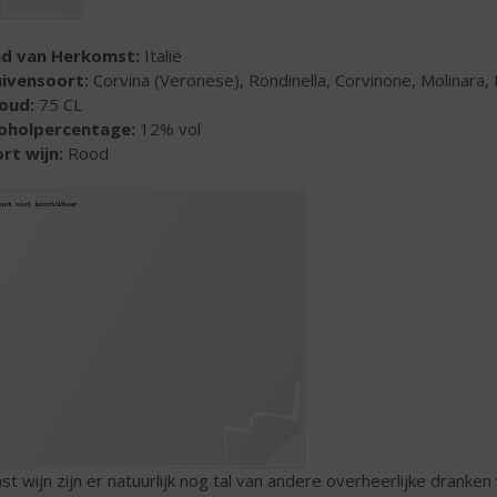
nd van Herkomst:
Italië
uivensoort:
Corvina (Veronese), Rondinella, Corvinone, Molinara,
houd:
75 CL
coholpercentage:
12% vol
rt wijn:
Rood
st wijn zijn er natuurlijk nog tal van andere overheerlijke dran