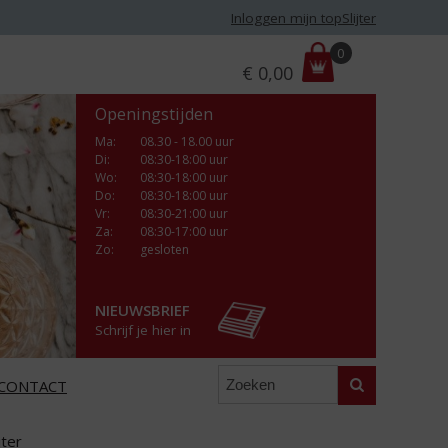
Inloggen mijn topSlijter
P
0
€
0,00
r
i
Openingstijden
j
s
Ma
:
08.30 - 18.00 uur
Di
:
08:30-18:00 uur
:
Wo
:
08:30-18:00 uur
Do
:
08:30-18:00 uur
Vr
:
08:30-21:00 uur
Za
:
08:30-17:00 uur
Zo:
gesloten
NIEUWSBRIEF
Schrijf je hier in
Zoeken
CONTACT
jter