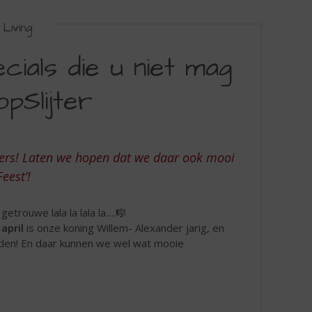
Living
ials die u niet mag
pSlijter
ngers! Laten we hopen dat we daar ook mooi
eest’!
etrouwe lala la lala la….🎼
 april
is onze koning Willem- Alexander jarig, en
rden! En daar kunnen we wel wat mooie