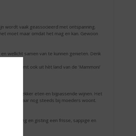
Wijn wordt vaak geassocieerd met ontspanning.
at het moet maar omdat het mag en kan. Gewoon
en wellicht samen van te kunnen genieten. Denk
eganza
.
erdag en komt ook uit hèt land van de ‘Mammoni’
 gevuld met lekker eten en bijpassende wijnen. Het
e 20 en 34 jaar nog steeds bij moeders woont.
rt na persing en gisting een frisse, sappige en