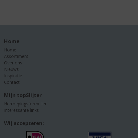
Home
Home
Assortiment
Over ons
Nieuws
Inspiratie
Contact
Mijn topSlijter
Herroepingsformulier
Interessante links
Wij accepteren: