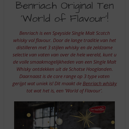
S
Benriach Original Ten
ORIGINAL
p
r
‘World of Flavour’!
TEN
i
WORLD
n
g
Benriach is een Speyside Single Malt Scotch
OF
n
whisky vol flavour. Door de lange traditie van het
FLAVOUR
a
distilleren met 3 stijlen whisky en de zeldzame
a
selectie van vaten van over de hele wereld, kunt u
r
d
de volle smaakmogelijkheden van een Single Malt
e
Whisky ontdekken uit de Schotse Hooglanden.
n
Daarnaast is de core range op 3 type vaten
a
gerijpt wat uniek is! Dit maakt de
Benriach whisky
v
tot wat het is, een ‘World of Flavour’.
i
g
a
t
i
e