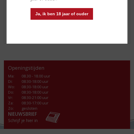
Soort whisky:
Single Malt
Smaaktype Whisky:
Mild & Zacht
Ja, ik ben 18 jaar of ouder
Benieuwd? Kom langs in de winkel!
Openingstijden
Ma
:
08.30 - 18.00 uur
Di
:
08:30-18:00 uur
Wo
:
08:30-18:00 uur
Do
:
08:30-18:00 uur
Vr
:
08:30-21:00 uur
Za
:
08:30-17:00 uur
Zo:
gesloten
NIEUWSBRIEF
Schrijf je hier in