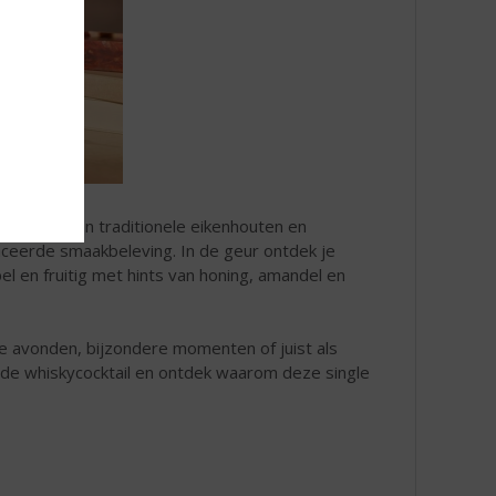
mbinatie van traditionele eikenhouten en
ceerde smaakbeleving. In de geur ontdek je
pel en fruitig met hints van honing, amandel en
ge avonden, bijzondere momenten of juist als
ijnde whiskycocktail en ontdek waarom deze single