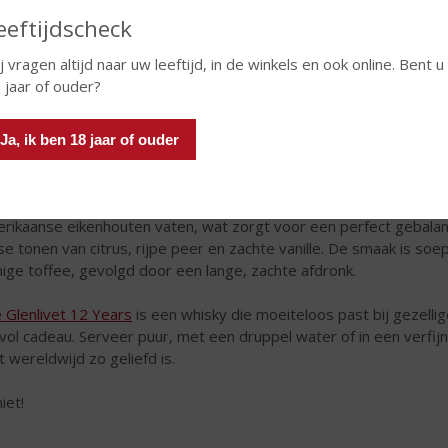
eeftijdscheck
j vragen altijd naar uw leeftijd, in de winkels en ook online. Bent u
 jaar of ouder?
Ja, ik ben 18 jaar of ouder
e iconische Speyside single malt rijpt minimaal 12 jaar op een co
rikaanse eikenhouten vaten, wat zorgt voor een perfect gebalan
sse tonen van citrus, rijpe peer en zachte vanille. De smaak is soe
ige toffee, gevolgd door een lange, zachte afdronk.
 Glenlivet 12 Years
is een whisky die moeiteloos past bij gezelli
jlvol cadeau. Serveer puur, met een druppel water of in een verf
t wereldwijd zo geliefd is.
iet!