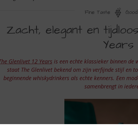
Fine Taste
Good 
ACHT
Zacht, elegant en tijdloos
LEGANT
Years
N
IJDLOOS
The Glenlivet 12 Years
is een echte klassieker binnen de 
staat The Glenlivet bekend om zijn verfijnde stijl en t
HE
beginnende whiskydrinkers als echte kenners. Een moder
LENLIVET
samenbrengt in iedere
2
EARS