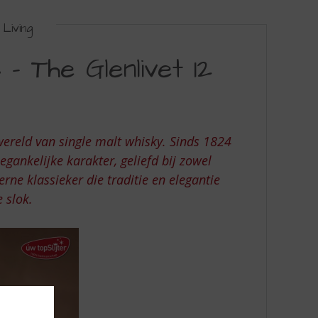
Living
 – The Glenlivet 12
wereld van single malt whisky. Sinds 1824
oegankelijke karakter, geliefd bij zowel
ne klassieker die traditie en elegantie
 slok.