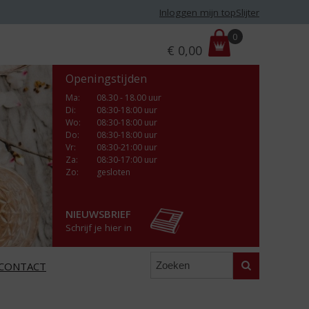
Inloggen mijn topSlijter
P
0
€
0,00
r
i
Openingstijden
j
s
Ma
:
08.30 - 18.00 uur
Di
:
08:30-18:00 uur
:
Wo
:
08:30-18:00 uur
Do
:
08:30-18:00 uur
Vr
:
08:30-21:00 uur
Za
:
08:30-17:00 uur
Zo:
gesloten
NIEUWSBRIEF
Schrijf je hier in
Zoeken
CONTACT