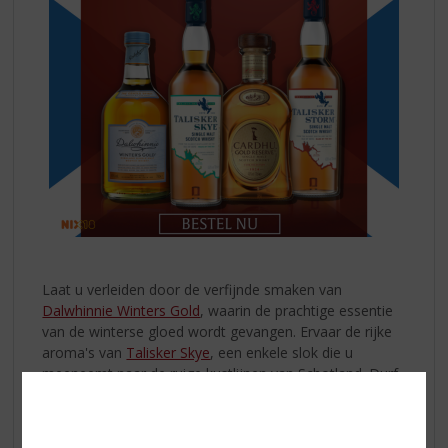
Laat u verleiden door de verfijnde smaken van
Dalwhinnie Winters Gold
, waarin de prachtige essentie
van de winterse gloed wordt gevangen. Ervaar de rijke
aroma's van
Talisker Skye
, een enkele slok die u
meeneemt naar de ruige kustlijnen van Schotland. Durf
de weelde van
Cardhu Gold Reserve
te verkennen, een
viering van elegantie en vakmanschap. En voor degenen
die de ultieme intensiteit zoeken, is er
Talisker Storm
,