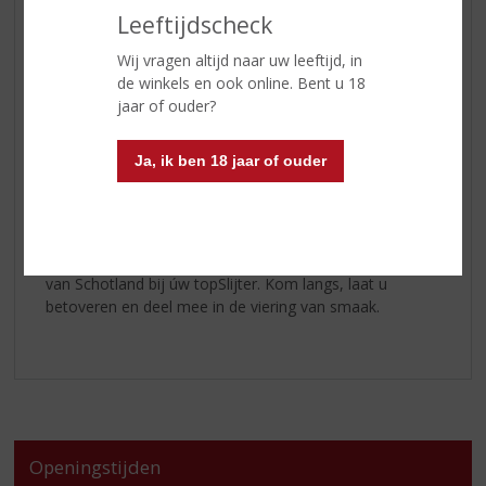
een explosie van smaken die uw smaakpapillen
Leeftijdscheck
uitdaagt.
Wij vragen altijd naar uw leeftijd, in
Onze winkel staat klaar om u te verwelkomen in een
de winkels en ook online. Bent u 18
ambiance van ontdekking en smaak. Of u nu een
jaar of ouder?
doorgewinterde whiskykenner bent of nieuw bent in
deze wereld, de Whiskyweken bij úw topSlijter beloven
Ja, ik ben 18 jaar of ouder
een onvergetelijke ervaring te worden. Verrijk uw leven
met exceptionele momenten, verhoogd door de
warmte van Schotse gastvrijheid.
Proost op buitengewone momenten! Ontdek het beste
van Schotland bij úw topSlijter. Kom langs, laat u
betoveren en deel mee in de viering van smaak.
Openingstijden