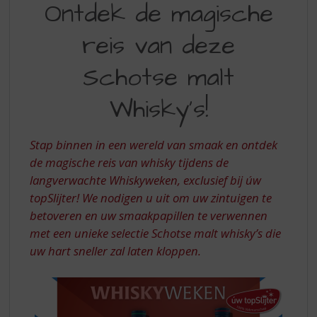
S
Ontdek de magische
DE
p
r
reis van deze
MAGISCHE
i
REIS
n
Schotse malt
g
VAN
n
Whisky's!
DEZE
a
a
SCHOTSE
r
Stap binnen in een wereld van smaak en ontdek
MALT
d
de magische reis van whisky tijdens de
e
WHISKY’S
langverwachte Whiskyweken, exclusief bij úw
n
a
topSlijter! We nodigen u uit om uw zintuigen te
v
betoveren en uw smaakpapillen te verwennen
i
met een unieke selectie Schotse malt whisky’s die
g
uw hart sneller zal laten kloppen.
a
t
i
e