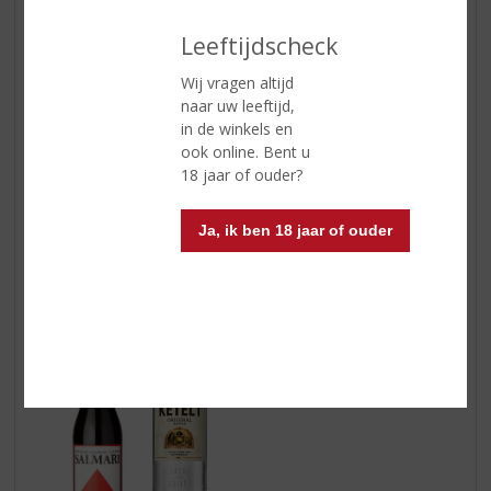
Leeftijdscheck
Wij vragen altijd
naar uw leeftijd,
in de winkels en
ook online. Bent u
18 jaar of ouder?
Proost op de vaders!
Ja, ik ben 18 jaar of ouder
Salmari
:
Salmari is een unieke Finse salmiaklikeur die je
niet mag missen. Het is een avontuurlijk drankje met
een zoute smaak die verrassend lekker is. Serveer hem
ijskoud en laat je verrassen.