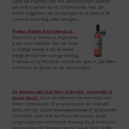
Laten we beginnen met een aantal heerlijke drankjes
die perfect passen bij het zomerseizoen. Hier zijn
enkele suggesties van úw topSlijter die je zeker in de
zomerse stemming zullen brengen...
Phebus Malbec Rosé Mendoza
:
Deze rosé uit Mendoza, Argentinië,
is een ware traktatie. Met zijn frisse
en fruitige smaak is het de ideale
metgezel voor een zonnige middag
in de tuin of op het terras. Schenk een glas in, zak lekker
achterover en geniet van de zonnestralen.
De Jongens van Oud West Orancello, Limoncello &
Passie Spritz
:
Deze citruslikeuren zijn een must voor
iedere zomeravond. Of je nu kiest voor de Orancello
Spritz met zijn zachte sinaasappelsmaak of de klassieke
Limoncello Spritz met zijn frisse citrustonen, beide
zorgen voor een verfrissende ervaring. Ga je liever voor
een passievrucht? Probeer dan de Passie Spritz in blik.