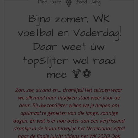
S
Fine Taste
Good Living
p
BIJNA
r
Bijna zomer, WK
ZOMER
i
n
voetbal en Vaderdag!
WK
g
VOETBAL
n
Daar weet úw
a
EN
a
topSlijter wel raad
VADERDAG
r
d
DAAR
mee 🍹⚽
e
WEET
n
a
UW
Zon, zee, strand en... drankjes! Het seizoen waar
v
TOPSLIJTER
we allemaal naar uitkijken staat weer voor de
i
g
deur. Bij úw topSlijter willen we je helpen om
WEL
a
optimaal te genieten van die lange, zonnige
RAAD
t
dagen. En wat is er nou beter dan een verfrissend
i
MEE
drankje in de hand terwijl je het Nederlands elftal
e
naar de finale juicht tijdens het WK 2026! Ook