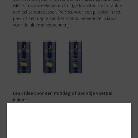
Met zijn sprankelende en fruitige karakter is dit drankje
een echte dorstlesser. Perfect voor een picknick in het
park of een dagje aan het strand. Serveer ze ijskoud
voor de ultieme verwennerij.
Leuk idee voor een middag of avondje voetbal
kijken!
Schrobbeler Kruidenlikeur
:
Dit authentieke
Nederlandse drankje is perfect voor wie van een
kruidige twist houdt. Schrobbeler is heerlijk om puur te
drinken, maar ook verrassend lekker in combinatie met
een ijskoude tonic. Ook leuk in 11-tal verpakking!