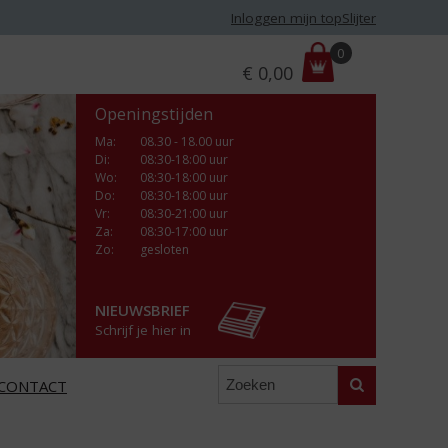
Inloggen mijn topSlijter
P
0
€
0,00
r
i
Openingstijden
j
s
Ma
:
08.30 - 18.00 uur
Di
:
08:30-18:00 uur
:
Wo
:
08:30-18:00 uur
Do
:
08:30-18:00 uur
Vr
:
08:30-21:00 uur
Za
:
08:30-17:00 uur
Zo:
gesloten
NIEUWSBRIEF
Schrijf je hier in
Zoeken
CONTACT