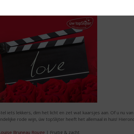
 de liefde, haal daarom een mooie rode wijn in huis en kijk samen 
tel iets lekkers, dim het licht en zet wat kaarsjes aan. Of u nu va
endelijke rode wijn, úw topSlijter heeft het allemaal in huis! Hier
Louise Bruneau Rouge
| Fruitig & zacht