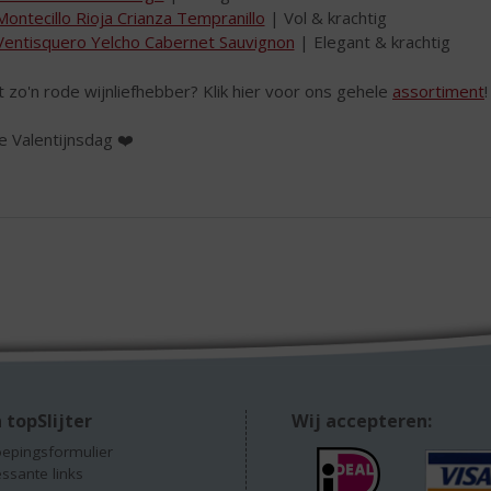
Montecillo Rioja Crianza Tempranillo
| Vol & krachtig
Ventisquero Yelcho Cabernet Sauvignon
| Elegant & krachtig
t zo'n rode wijnliefhebber? Klik hier voor ons gehele
assortiment
!
ne Valentijnsdag ❤️
 topSlijter
Wij accepteren:
epingsformulier
essante links