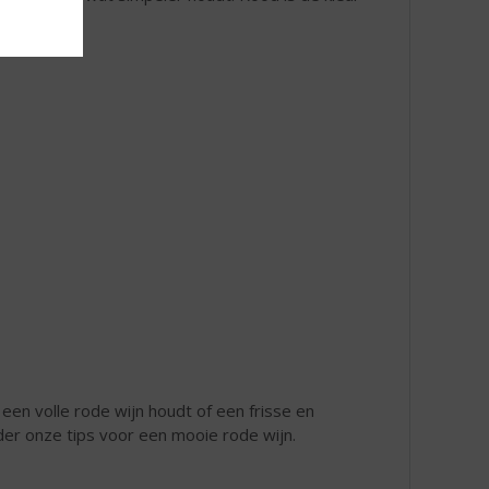
een film!
n een volle rode wijn houdt of een frisse en
onder onze tips voor een mooie rode wijn.