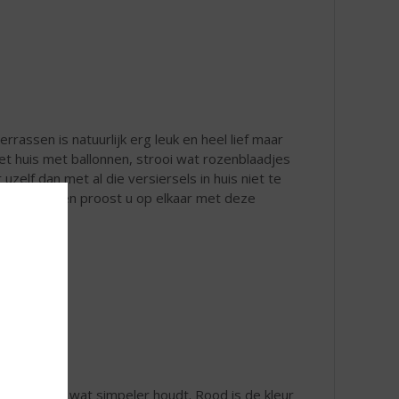
rrassen is natuurlijk erg leuk en heel lief maar
et huis met ballonnen, strooi wat rozenblaadjes
elf dan met al die versiersels in huis niet te
ens het koken proost u op elkaar met deze
u het liever wat simpeler houdt. Rood is de kleur