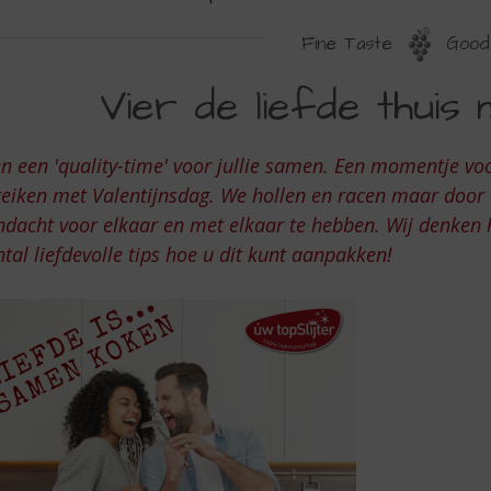
Fine Taste
Good 
IER
Vier de liefde thuis 
E
IEFDE
n een 'quality-time' voor jullie samen. Een momentje voor
HUIS
reiken met Valentijnsdag. We hollen en racen maar door
ET
ndacht voor elkaar en met elkaar te hebben. Wij denken
tal liefdevolle tips hoe u dit kunt aanpakken!
EZE
PS!