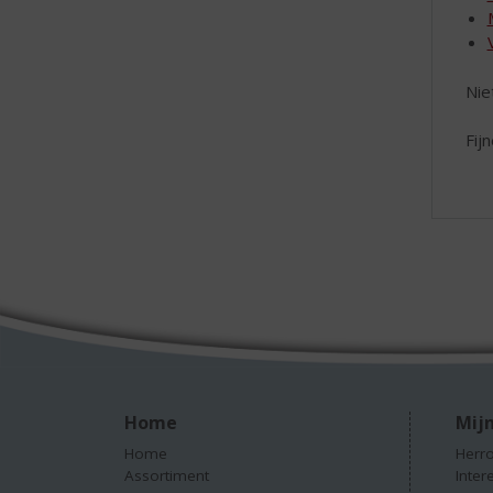
Nie
Fij
Home
Mijn
Home
Herro
Assortiment
Inter