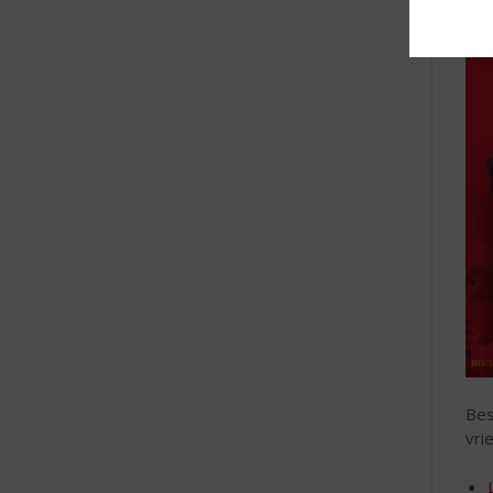
van
Bes
vri