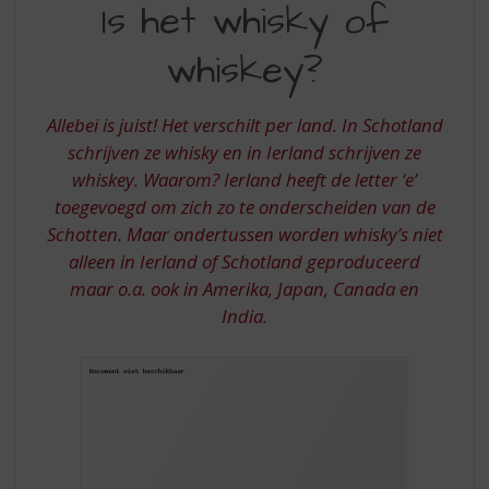
S
Is het whisky of
HET
p
r
whiskey?
WHISKY
i
OF
n
g
Allebei is juist! Het verschilt per land. In Schotland
WHISKEY?
n
schrijven ze whisky en in Ierland schrijven ze
a
whiskey. Waarom? Ierland heeft de letter ‘e’
a
toegevoegd om zich zo te onderscheiden van de
r
d
Schotten. Maar ondertussen worden whisky’s niet
e
alleen in Ierland of Schotland geproduceerd
n
maar o.a. ook in Amerika, Japan, Canada en
a
India.
v
i
g
a
t
i
e