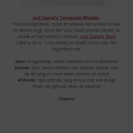
Jack Daniel’s Tennessee Whiskey.
Houtskoolgefilterd, zodat de whiskey een unieke smaak
en aroma krijgt. Door het ‘sour mash’ principe blijven de
smaak en het karakter constant.
Jack Daniel’s Black
Label is de nr. 1 mix-whisky en drinkt u met cola, the
legendary mix!
Geur:
toegankelijk, vanille, karamel en licht eikenhout
Smaak:
fijne, zoete whiskey met subtiele smaak vóór
op de tong en meer eiken achterin de mond
Afdronk:
rijke afdronk, lang en vol, met een droge
finish van getoast eiken en karamel
Cheers!