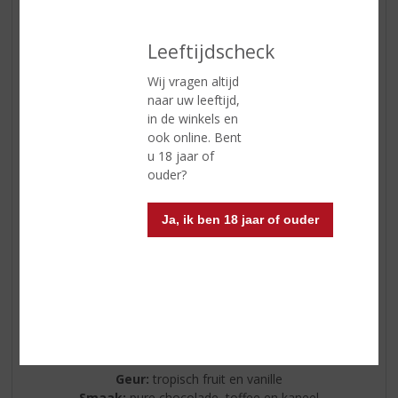
Leeftijdscheck
Wij vragen altijd
naar uw leeftijd,
in de winkels en
ook online. Bent
u 18 jaar of
ouder?
The Busker
Ja, ik ben 18 jaar of ouder
Een buitengewone blend gemaakt met een zeer
hoogwaardige Single Grain en een zeer hoog
percentage Single Malt en Single Pot Still. Begin uw reis
met fruit en zoete vanille-tonen, en sluit het geheel af
met een uitgebalanceerde zoetheid in de mond.
Triple Cask triple smooth: gerijpt en finished in ex
bourbon, sherry & marsala vaten.
Geur:
tropisch fruit en vanille
Smaak:
pure chocolade, toffee en kaneel