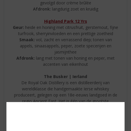
gevolgd door crème brûlée
Afdronk:
langdurig zoet en kruidig
Highland Park 12 Yrs
Geur:
heide en honing met citrusfruit, gerstemout, fijne
turfrook, sherryinvloeden en een prettige zoetheid
Smaak:
vol, zacht en verrassend diep; tonen van
appels, sinaasappels, peper, zoete specerijen en
jasmijnthee
Afdronk:
lang met tonen van honing en peper, met
accenten van eikenhout
The Busker | Ierland
De Royal Oak Distillery is een distilleerderij van
wereldklasse die handgemaakte Ierse whiskey
produceert, gelegen op een 18e-eeuws landgoed in de
regio Ancient East. Het is één van de grootste
operationele whiskeydistilleerderijen van Ierland.