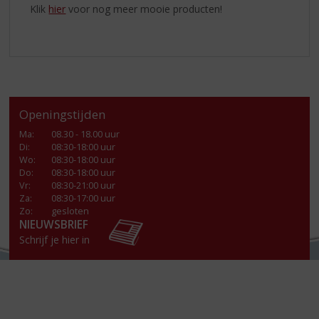
Klik
hier
voor nog meer mooie producten!
Openingstijden
Ma
:
08.30 - 18.00 uur
Di
:
08:30-18:00 uur
Wo
:
08:30-18:00 uur
Do
:
08:30-18:00 uur
Vr
:
08:30-21:00 uur
Za
:
08:30-17:00 uur
Zo:
gesloten
NIEUWSBRIEF
Schrijf je hier in