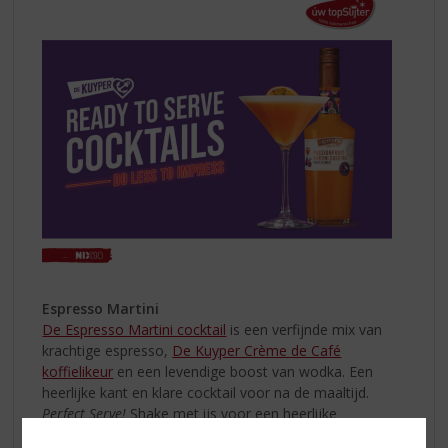
Espresso Martini
De Espresso Martini cocktail
is een verfijnde mix van
krachtige espresso,
De Kuyper Crème de Café
koffielikeur
en een levendige boost van wodka. Een
heerlijke kant en klare cocktail voor na de maaltijd.
Perfect Serve!
Shake met ijs voor een heerlijke
schuimlaag en zeef in een gekoeld Martiniglas. Garneer