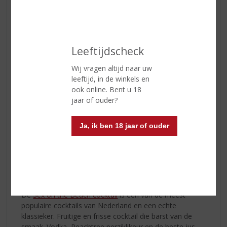
met drie koffiebonen.
Leeftijdscheck
Wij vragen altijd naar uw
leeftijd, in de winkels en
ook online. Bent u 18
jaar of ouder?
Ja, ik ben 18 jaar of ouder
Sex on the beach
De
Sex on the Beach cocktail
is één van de meest
populaire cocktails van Nederland en een echte
klassieker. Fruitige en frisse cocktail die barst van de
smaak. Vodka, Peachtree perziklikeur en de beste jus