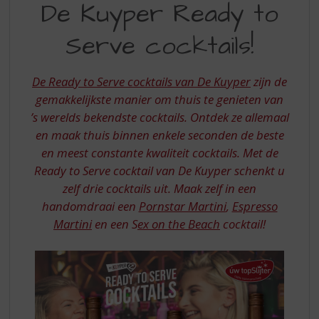
S
De Kuyper Ready to
KUYPER
p
r
Serve cocktails!
READY
i
TO
n
g
De Ready to Serve cocktails van De Kuyper
zijn de
SERVE
n
gemakkelijkste manier om thuis te genieten van
COCKTAILS
a
’s werelds bekendste cocktails. Ontdek ze allemaal
a
en maak thuis binnen enkele seconden de beste
r
d
en meest constante kwaliteit cocktails. Met de
e
Ready to Serve cocktail van De Kuyper schenkt u
n
zelf drie cocktails uit. Maak zelf in een
a
handomdraai een
Pornstar Martini
,
Espresso
v
Martini
en een S
ex on the Beach
cocktail!
i
g
a
t
i
e