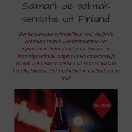
S
Salmari: de salmiak
DE
p
r
sensatie uit Finland!
SALMIAK
i
SENSATIE
n
g
Donkere intense salmiaklikeur met verfijnde
UIT
n
premium smaak. Handgemaakt in het
FINLAND
a
mysterieuze Finland met puur ijswater en
a
krachtige salmiak volgens uniek ambachtelijk
r
d
recept. Het beste te drinken als shot en ijskoud
e
het allerlekkerst. Ook heel lekker in cocktails en de
n
mix!
a
v
i
g
a
t
i
e