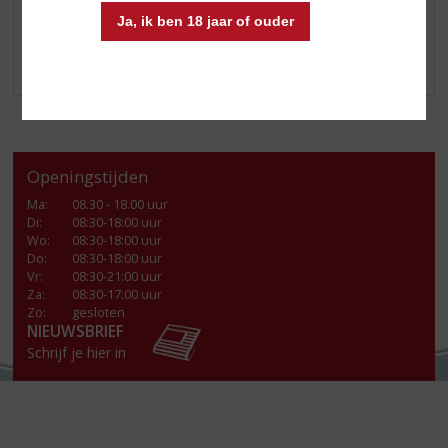
Ja, ik ben 18 jaar of ouder
Klik
hier
voor alle aanbiedingen
Openingstijden
Ma
:
08.30 - 18.00 uur
Di
:
08:30-18:00 uur
Wo
:
08:30-18:00 uur
Do
:
08:30-18:00 uur
Vr
:
08:30-21:00 uur
Za
:
08:30-17:00 uur
Zo:
gesloten
NIEUWSBRIEF
Schrijf je hier in