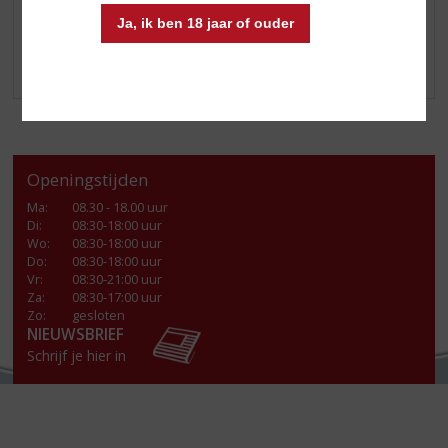
Drink deze dan puur. Zonder limoen en zonder zout.
Ja, ik ben 18 jaar of ouder
¡Salud!
Openingstijden
Ma
:
08.30 - 18.00 uur
Di
:
08:30-18:00 uur
Wo
:
08:30-18:00 uur
Do
:
08:30-18:00 uur
Vr
:
08:30-21:00 uur
Za
:
08:30-17:00 uur
Zo:
gesloten
NIEUWSBRIEF
Schrijf je hier in