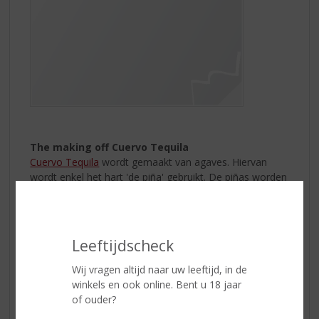
The making off Cuervo Tequila
Cuervo Tequila
wordt gemaakt van agaves. Hiervan
wordt enkel het hart 'de piña' gebruikt. De piñas worden
48 uur gestoomd en vervolgens geperst. Hierna
ondergaat het sap een gisting en een dubbele
destillatie. De smaak is fris en zacht met tonen van
fruit, citrus en agave. Jose Cuervo Reposado Gold
Leeftijdscheck
tequila serveert u ijskoud als shot volgens de
Mexicaanse traditie met kaneel en sinaasappel.
Wij vragen altijd naar uw leeftijd, in de
winkels en ook online. Bent u 18 jaar
Do as the Mexicans do!
of ouder?
Wilt u een
tequila
op de traditionele manier drinken?