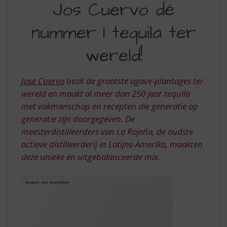
S
Jos Cuervo dé
DÉ
p
r
nummer 1 tequila ter
NUMMER
i
1
n
wereld!
g
TEQUILA
n
TER
a
Jose Cuervo
bezit de grootste agave-plantages ter
a
WERELD!
wereld en maakt al meer dan 250 jaar tequila
r
met vakmanschap en recepten die generatie op
d
generatie zijn doorgegeven. De
e
n
meesterdistilleerders van La Rojeña, de oudste
a
actieve distilleerderij in Latijns-Amerika, maakten
v
deze unieke en uitgebalanceerde mix.
i
g
a
t
i
e