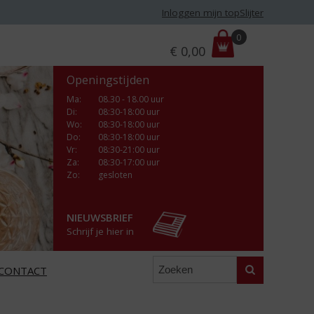
Inloggen mijn topSlijter
P
0
€
0,00
r
i
Openingstijden
j
s
Ma
:
08.30 - 18.00 uur
Di
:
08:30-18:00 uur
:
Wo
:
08:30-18:00 uur
Do
:
08:30-18:00 uur
Vr
:
08:30-21:00 uur
Za
:
08:30-17:00 uur
Zo:
gesloten
NIEUWSBRIEF
Schrijf je hier in
Zoeken
CONTACT