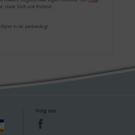
r, maar toch ook frisheid.
lijter in de aanbieding!
Volg ons
F