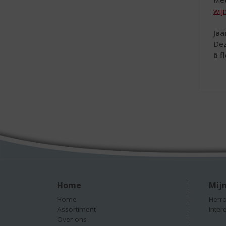
wij
Jaa
Dez
6 f
Home
Mijn
Home
Herro
Assortiment
Inter
Over ons