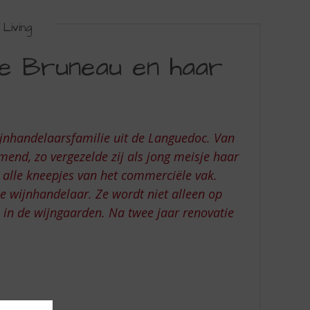
Living
se Bruneau en haar
nhandelaarsfamilie uit de Languedoc. Van
mend, zo vergezelde zij als jong meisje haar
 alle kneepjes van het commerciële vak.
jke wijnhandelaar. Ze wordt niet alleen op
 in de wijngaarden. Na twee jaar renovatie