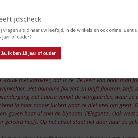
eeftijdscheck
j vragen altijd naar uw leeftijd, in de winkels en ook online. Bent u
 jaar of ouder?
Ja, ik ben 18 jaar of ouder
 vrouw met karakter, dat is ze. Ze leert van haar man Jo
wijnkelder. Het domaine floreert en blijft floreren, zelfs
sondergang ziet Louise vanuit de wijngaarden, waar ze i
kend in haar mooie jurken waar ze niet veel om geeft. 
en, gaven haar al snel de bijnaam ‘l’Elégante’. Ook weet 
r geleerd heeft. Op het etiket staat het door haar zo geli
 behulp van haar twee kinderen begint Louise haar eigen wijnen t