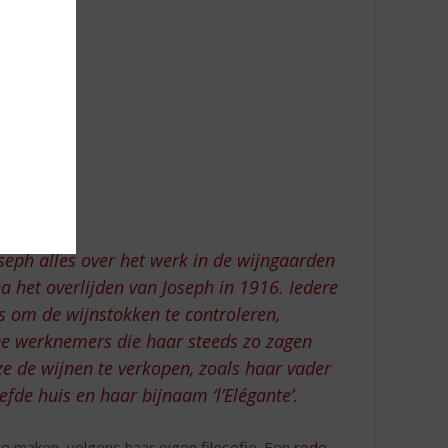
seph alles over het werk in de wijngaarden
 na het overlijden van Joseph in 1916. Iedere
s om de wijnstokken te controleren,
De werknemers die haar steeds zo zagen
ze de wijnen te verkopen, zoals haar vader
efde huis en haar bijnaam ‘l’Elégante’.
e maken, volgens haar eigen filosofie. Een
rode