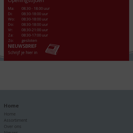
Openingstijden
Ma
:
08.30 - 18.00 uur
Di
:
08:30-18:00 uur
Wo
:
08:30-18:00 uur
Do
:
08:30-18:00 uur
Vr
:
08:30-21:00 uur
Za
:
08:30-17:00 uur
Zo:
gesloten
NIEUWSBRIEF
Schrijf je hier in
Home
Home
Assortiment
Over ons
Nieuws