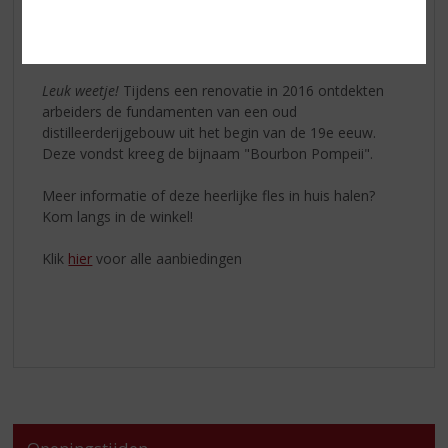
pakhuizen van de distilleerderij. De whiskey vertoont
complexe aroma’s van vanille en wordt vergezeld door
een plezierig zoete en licht kruidige smaak.
Leuk weetje!
Tijdens een renovatie in 2016 ontdekten
arbeiders de fundamenten van een oud
distilleerderijgebouw uit het begin van de 19e eeuw.
Deze vondst kreeg de bijnaam "Bourbon Pompeii".
Meer informatie of deze heerlijke fles in huis halen?
Kom langs in de winkel!
Klik
hier
voor alle aanbiedingen