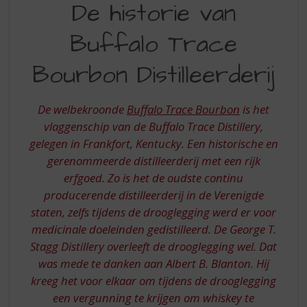
S
De historie van
HISTORIE
p
r
Buffalo Trace
VAN
i
BUFFALO
n
Bourbon Distilleerderij
g
TRACE
n
BOURBON
a
De welbekroonde
Buffalo Trace Bourbon
is het
a
DISTILLEERDERIJ
vlaggenschip van de Buffalo Trace Distillery,
r
gelegen in Frankfort, Kentucky. Een historische en
d
gerenommeerde distilleerderij met een rijk
e
n
erfgoed. Zo is het de oudste continu
a
producerende distilleerderij in de Verenigde
v
staten, zelfs tijdens de drooglegging werd er voor
i
medicinale doeleinden gedistilleerd. De George T.
g
Stagg Distillery overleeft de drooglegging wel. Dat
a
t
was mede te danken aan Albert B. Blanton. Hij
i
kreeg het voor elkaar om tijdens de drooglegging
e
een vergunning te krijgen om whiskey te