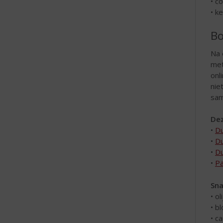
• c
• k
Bo
Na 
met
onl
nie
sam
Dez
•
Du
•
Du
•
Du
•
Pa
Sna
• ol
• b
• c