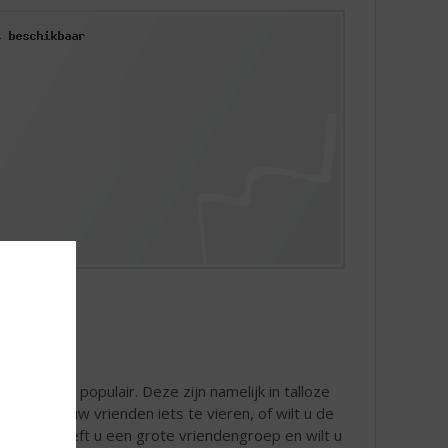
aarom erg populair. Deze zijn namelijk in talloze
ft u met uw vrienden iets te vieren, of wilt u de
tbreken. Heeft u een grote vriendengroep en wilt u