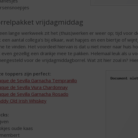
olaflesjes
ersensnoepjes
rrelpakket vrijdagmiddag
een lange werkweek zit het (thuis)werken er weer op; tijd voor 
 een aantal collega’s bij elkaar, wat hapjes en een biertje of wij
ine te vinden. Het voordeel hiervan is dat u niet meer naar huis 
t even gezellig een drankje mee te pakken. Helemaal leuk als u v
engesteld voor de vrijdagmiddagborrel. Wat zit hier zoal in? Hierb
e toppers zijn perfect:
que de Sevilla Garnacha Tempranillo
que de Sevilla Viura Chardonnay
que de Sevilla Garnacha Rosado
ddy Old Irish Whiskey
cks:
ijven
lokjes oude kaas
amembert