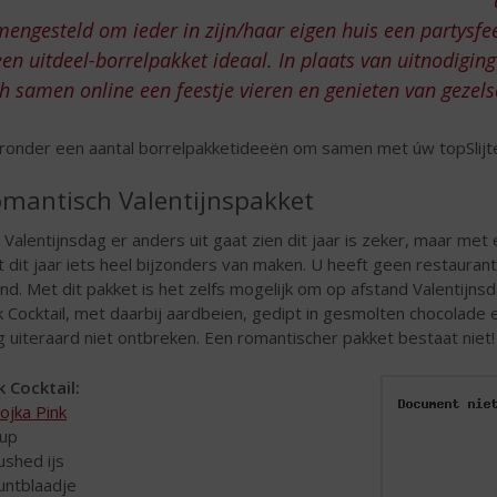
engesteld om ieder in zijn/haar eigen huis een partysfe
een uitdeel-borrelpakket ideaal. In plaats van uitnodigin
h samen online een feestje vieren en genieten van gezel
ronder een aantal borrelpakketideeën om samen met úw topSlijter
mantisch Valentijnspakket
 Valentijnsdag er anders uit gaat zien dit jaar is zeker, maar met
st dit jaar iets heel bijzonders van maken. U heeft geen restaura
nd. Met dit pakket is het zelfs mogelijk om op afstand Valentijns
k Cocktail, met daarbij aardbeien, gedipt in gesmolten chocolade
 uiteraard niet ontbreken. Een romantischer pakket bestaat niet!
k Cocktail:
ojka Pink
-up
rushed ijs
untblaadje