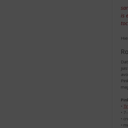
e
sam
is 
toc
Hie
Ro
Dat
jui
avo
Pin
mag
Pin
•
Tr
• 7
• c
• m