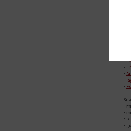
vee
van
bij
met
of 
voo
In 
•
D
•
So
•
Fi
•
Ap
•
Ja
•
Es
Sna
• m
• mi
• t
• g