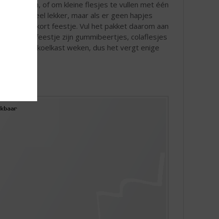
es te kopen, of om kleine flesjes te vullen met één
natuurlijk heel lekker, maar als er geen hapjes
t een heel kort feestje. Vul het pakket daarom aan
g voor het feestje zijn gummibeertjes, colaflesjes
 uur in de koelkast weken, dus het vergt enige