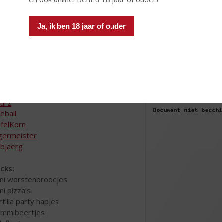
l pakketten samenstellen, dan is het wellicht handig om mini-flesj
 de toppers en hier een etiket op te plakken. Al deze shotjes zijn 
zitten zullen veel van uw vrienden kunnen afhaken en dan wordt he
Ja, ik ben 18 jaar of ouder
 een aantal bijpassende lekkere snacks. Een extra leuke aanvullin
kersensnoepjes geweekt in de vodka. Deze moeten wel minimaal 7
rbereiding, maar succes gegarandeerd!
dit pakket mogen deze toppers niet ontbreken:
ropshot
urz
reball
felKorn
germeister
bjaerg
cks:
ini worstenbroodjes
ni pizza’s
ortilla party hapjes
ummibeertjes