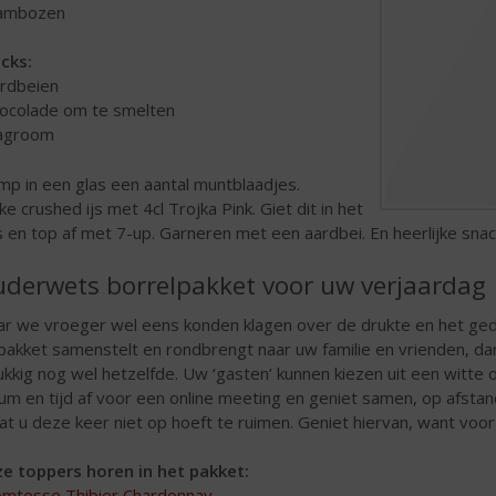
rambozen
cks:
ardbeien
hocolade om te smelten
lagroom
mp in een glas een aantal muntblaadjes.
ke crushed ijs met 4cl Trojka Pink. Giet dit in het
s en top af met 7-up. Garneren met een aardbei. En heerlijke snack
derwets borrelpakket voor uw verjaardag
r we vroeger wel eens konden klagen over de drukte en het gedoe
 pakket samenstelt en rondbrengt naar uw familie en vrienden, da
ukkig nog wel hetzelfde. Uw ‘gasten’ kunnen kiezen uit een witte o
um en tijd af voor een online meeting en geniet samen, op afstan
dat u deze keer niet op hoeft te ruimen. Geniet hiervan, want voor
e toppers horen in het pakket:
mtesse Thibier Chardonnay