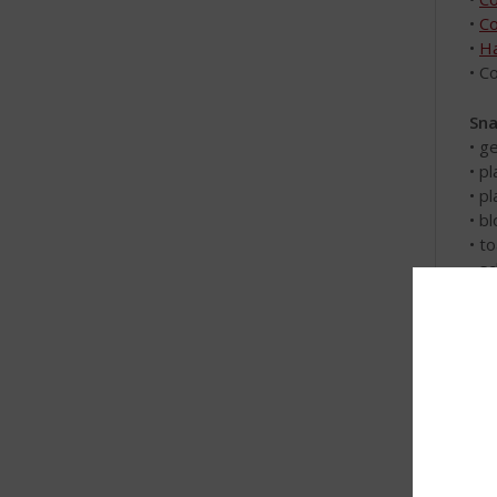
•
Co
•
Ha
• C
Sna
• g
• p
• p
• b
• t
• s
• c
• n
• b
Bo
Sma
sma
sfe