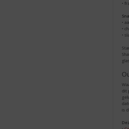
• f
Sna
• a
• c
• s
Sta
Sha
gla
Ou
Waa
dit
gel
dat
is 
Dez
•
Co