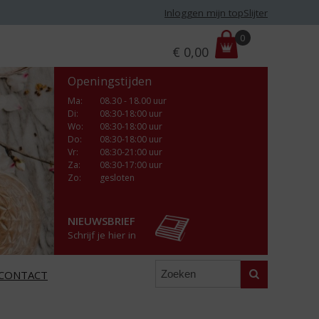
Inloggen mijn topSlijter
P
0
€
0,00
r
i
Openingstijden
j
s
Ma
:
08.30 - 18.00 uur
Di
:
08:30-18:00 uur
:
Wo
:
08:30-18:00 uur
Do
:
08:30-18:00 uur
Vr
:
08:30-21:00 uur
Za
:
08:30-17:00 uur
Zo:
gesloten
NIEUWSBRIEF
Schrijf je hier in
Zoeken
CONTACT