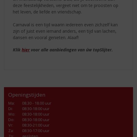
deze feestelijkheden, vergeet niet om te proosten op
het leven, de liefde en vriendschap.
Carnaval is een tijd waarin iedereen even zichzelf kan
zijn of juist even iemand anders, een tijd van lachen,
dansen en vooral genieten. Alaaf!
Klik
hier
voor alle aanbiedingen van úw topSlijter.
Openingstijden
Ma
:
08.30 - 18.00 uur
Di
:
08:30-18:00 uur
Wo
:
08:30-18:00 uur
Do
:
08:30-18:00 uur
Vr
:
08:30-21:00 uur
Za
:
08:30-17:00 uur
Zo:
gesloten