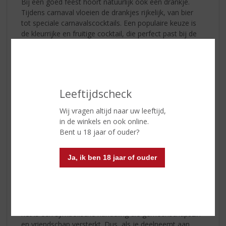
Bij een goed feest hoort natuurlijk ook een drankje.
Tijdens carnaval vloeien de drankjes rijkelijk, van bier
tot speciale carnavalscocktails. Een populaire keuze is
de kleurrijke en fruitige cocktail, die perfect past bij de
feestelijke sfeer. Hier zijn twee eenvoudig recepten
voor carnavalscocktails:
Carnaval Cooler
Ingrediënten: sinaasappelsap, cranberrysap,
Glen's
Leeftijdscheck
Vodka
, en een scheutje limoen. Garneer met een
schijfje sinaasappel.
Wij vragen altijd naar uw leeftijd,
in de winkels en ook online.
Alaaf Ananas
Bent u 18 jaar of ouder?
Ingrediënten: ananassap, kokosroom,
Nemiroff De
Luxe Vodka rum
, en een scheutje grenadine. Garneer
Ja, ik ben 18 jaar of ouder
met een kers en een parasolletje 🏖️
Proost op het Leven
Tijdens carnaval is het gebruikelijk om vaak te proosten.
Een proost is meer dan alleen het heffen van een glas;
het is een symbolische handeling die gemeenschapszin
en vriendschap versterkt. Dus, als je deelneemt aan