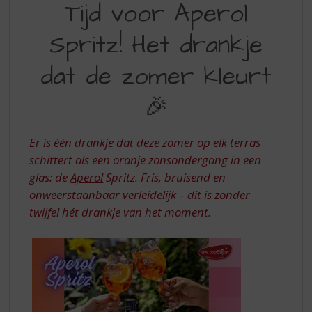
S
Tijd voor Aperol
VOOR
p
r
Spritz! Het drankje
APEROL
i
SPRITZ!
n
dat de zomer kleurt
g
HET
n
🎉
DRANKJE
a
a
DAT
r
Er is één drankje dat deze zomer op elk terras
DE
d
schittert als een oranje zonsondergang in een
e
ZOMER
glas: de
Aperol
Spritz. Fris, bruisend en
n
KLEURT
a
onweerstaanbaar verleidelijk – dit is zonder
v
twijfel hét drankje van het moment.
i
g
a
t
i
e