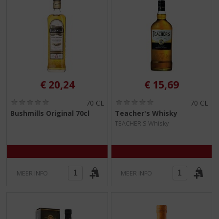
€
20,24
€
15,69
(
(
70 CL
70 CL
0
0
Bushmills Original 70cl
Teacher's Whisky
,
,
TEACHER'S Whisky
0
0
/
/
5
5
)
)
MEER INFO
MEER INFO