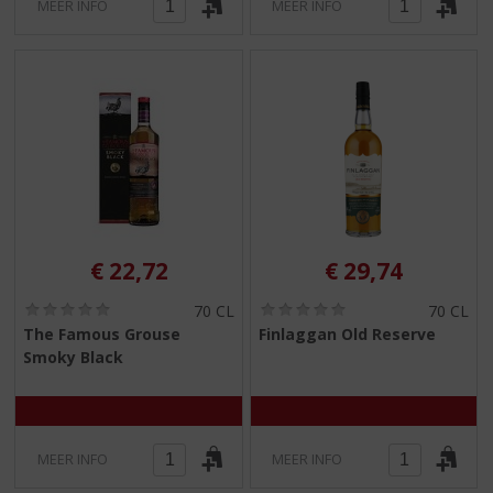
MEER INFO
MEER INFO
€
22,72
€
29,74
(
(
70 CL
70 CL
0
0
The Famous Grouse
Finlaggan Old Reserve
,
,
Smoky Black
0
0
/
/
5
5
)
)
MEER INFO
MEER INFO