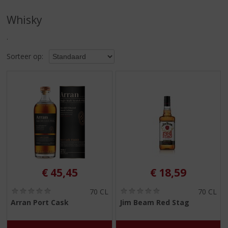
S
p
Whisky
r
i
.
n
g
Sorteer op:
n
a
a
r
d
e
n
a
v
i
€
45,45
€
18,59
g
a
(
(
70 CL
70 CL
t
0
0
Arran Port Cask
Jim Beam Red Stag
i
,
,
0
0
e
/
/