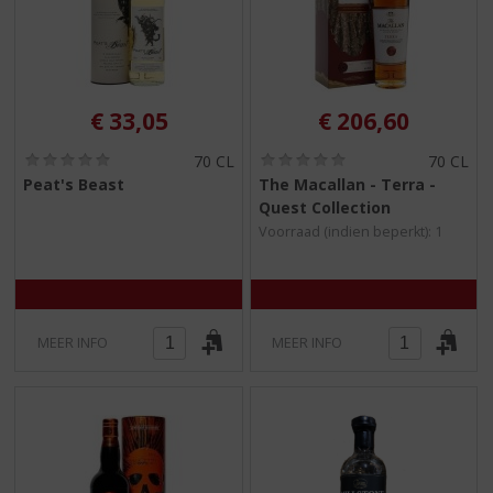
€
33,05
€
206,60
(
(
70 CL
70 CL
0
0
Peat's Beast
The Macallan - Terra -
,
,
Quest Collection
0
0
/
/
Voorraad (indien beperkt): 1
5
5
)
)
MEER INFO
MEER INFO