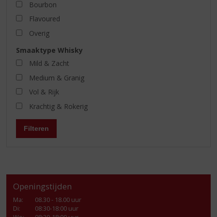
Bourbon
Flavoured
Overig
Smaaktype Whisky
Mild & Zacht
Medium & Granig
Vol & Rijk
Krachtig & Rokerig
Filteren
Openingstijden
Ma
:
08.30 - 18.00 uur
Di
:
08:30-18:00 uur