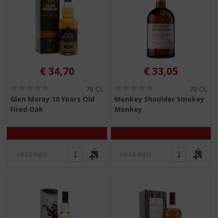
€
34,70
€
33,05
(
(
70 CL
70 CL
0
0
Glen Moray 10 Years Old
Monkey Shoulder Smokey
,
,
Fired Oak
Monkey
0
0
/
/
5
5
)
)
MEER INFO
MEER INFO