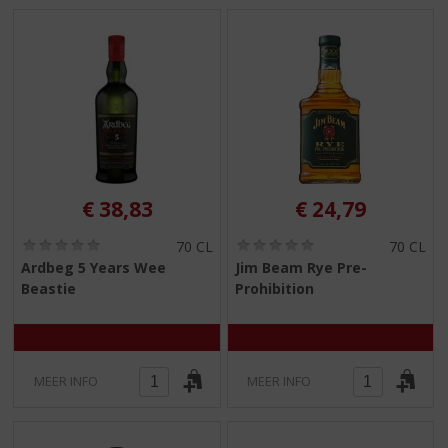
€
38,83
€
24,79
(
(
70 CL
70 CL
0
0
Ardbeg 5 Years Wee
Jim Beam Rye Pre-
,
,
Beastie
Prohibition
0
0
/
/
5
5
)
)
MEER INFO
MEER INFO