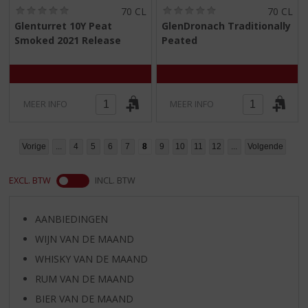
(
(
70 CL
70 CL
0
0
Glenturret 10Y Peat
GlenDronach Traditionally
,
,
Smoked 2021 Release
Peated
0
0
/
/
5
5
)
)
MEER INFO
MEER INFO
Vorige
...
4
5
6
7
8
9
10
11
12
...
Volgende
EXCL. BTW
INCL. BTW
AANBIEDINGEN
WIJN VAN DE MAAND
WHISKY VAN DE MAAND
RUM VAN DE MAAND
BIER VAN DE MAAND