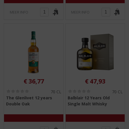
5
5
)
)
MEER INFO
MEER INFO
€
36,77
€
47,93
(
(
70 CL
70 CL
0
0
The Glenlivet 12 years
Balblair 12 Years Old
,
,
Double Oak
Single Malt Whisky
0
0
/
/
5
5
)
)