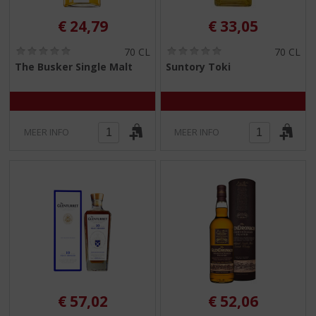
€
24,79
€
33,05
(
(
70 CL
70 CL
0
0
The Busker Single Malt
Suntory Toki
,
,
0
0
/
/
5
5
)
)
MEER INFO
MEER INFO
€
57,02
€
52,06