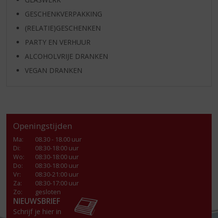
GESCHENKVERPAKKING
(RELATIE)GESCHENKEN
PARTY EN VERHUUR
ALCOHOLVRIJE DRANKEN
VEGAN DRANKEN
Openingstijden
Ma
:
08.30 - 18.00 uur
Di
:
08:30-18:00 uur
Wo
:
08:30-18:00 uur
Do
:
08:30-18:00 uur
Vr
:
08:30-21:00 uur
Za
:
08:30-17:00 uur
Zo:
gesloten
NIEUWSBRIEF
Schrijf je hier in