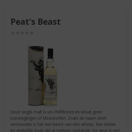
S
p
r
Peat's Beast
i
n
g
(0,0
/
n
5)
a
a
r
d
e
n
a
v
i
g
a
Deze single malt is un-chillfiltered en bevat geen
t
toevoegingen of kleurstoffen. Zoals de naam doet
i
vermoeden is het een beest van een whisky. Een sterke
e
en gedurfde body die je meteen vastgrijpt. De geur is een