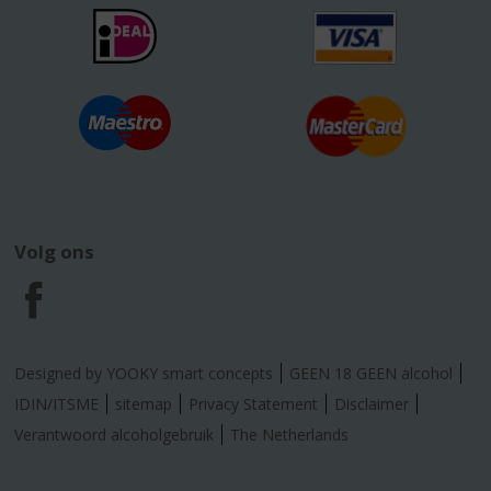
Volg ons
F
a
Designed by YOOKY smart concepts
GEEN 18 GEEN alcohol
c
IDIN/ITSME
sitemap
Privacy Statement
Disclaimer
Verantwoord alcoholgebruik
The Netherlands
e