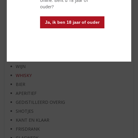
online. Bent u 18 jaar of
AANBIEDINGEN
ouder?
WIJN VAN DE MAAND
WHISKY VAN DE MAAND
Ja, ik ben 18 jaar of ouder
RUM VAN DE MAAND
BIER VAN DE MAAND
SPIRIT VAN DE MAAND
EXCLUSIEF TOPSLIJTER
WIJN
WHISKY
BIER
APERITIEF
GEDISTILLEERD OVERIG
SHOTJES
KANT EN KLAAR
FRISDRANK
GLASWERK