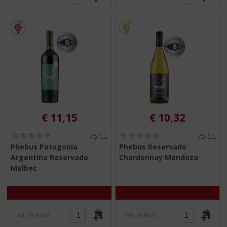
€
11,15
€
10,32
(
(
75 CL
75 CL
0
0
Phebus Patagonia
Phebus Reservado
,
,
Argentina Reservado
Chardonnay Mendoza
0
0
/
/
Malbec
5
5
)
)
MEER INFO
MEER INFO