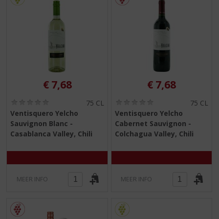
€
7,68
€
7,68
(
(
75 CL
75 CL
0
0
Ventisquero Yelcho
Ventisquero Yelcho
,
,
Sauvignon Blanc -
Cabernet Sauvignon -
0
0
/
/
Casablanca Valley, Chili
Colchagua Valley, Chili
5
5
)
)
MEER INFO
MEER INFO