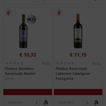
€
10,32
€
11,15
(
(
75 CL
75 CL
0
0
Phebus Mendoza
Phebus Reservado
,
,
Reservado Merlot
Cabernet Sauvignon
0
0
/
/
Patagonia
Merlot
5
5
)
)
MEER INFO
MEER INFO