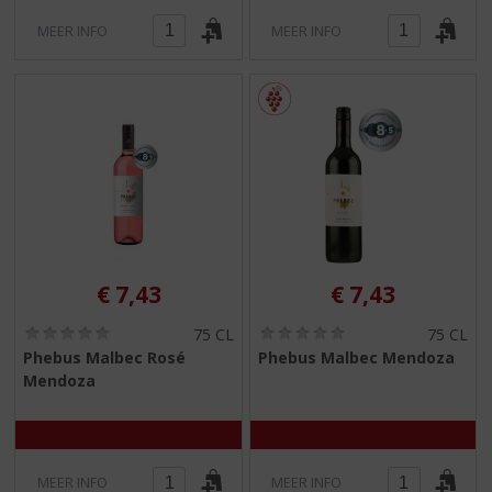
MEER INFO
MEER INFO
€
7,43
€
7,43
(
(
75 CL
75 CL
0
0
Phebus Malbec Rosé
Phebus Malbec Mendoza
,
,
Mendoza
0
0
/
/
5
5
)
)
MEER INFO
MEER INFO