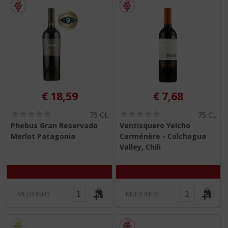
€
18,59
€
7,68
(
(
75 CL
75 CL
0
0
Phebus Gran Reservado
Ventisquero Yelcho
,
,
Merlot Patagonia
Carménère - Colchagua
0
0
/
/
Valley, Chili
5
5
)
)
MEER INFO
MEER INFO