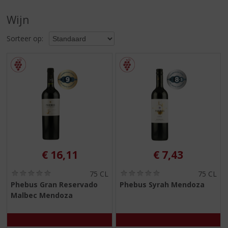
S
p
Wijn
r
i
Sorteer op:
n
g
n
a
a
r
d
e
n
a
v
€
16,11
€
7,43
i
g
(
(
75 CL
75 CL
0
0
a
Phebus Gran Reservado
Phebus Syrah Mendoza
,
,
t
Malbec Mendoza
0
0
i
/
/
5
5
e
)
)