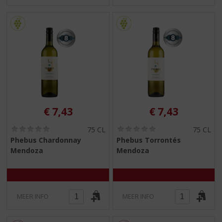
€
7,43
€
7,43
(
(
75 CL
75 CL
0
0
Phebus Chardonnay
Phebus Torrontés
,
,
Mendoza
Mendoza
0
0
/
/
5
5
)
)
MEER INFO
MEER INFO