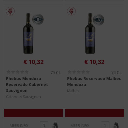
€
10,32
€
10,32
(
(
75 CL
75 CL
0
0
Phebus Mendoza
Phebus Reservado Malbec
,
,
Reservado Cabernet
Mendoza
0
0
/
/
Sauvignon
Malbec
5
5
Cabernet Sauvignon
)
)
MEER INFO
MEER INFO