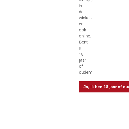
in
de
winkels
en
ook
€
5,36
€
19,41
online.
Bent
(
(
75 CL
75 CL
u
0
0
Condesa de Leganza
Montecillo Rioja Gran
18
,
,
Rosado Selección de
Reserva
0
0
jaar
/
/
Familia
of
5
5
ouder?
)
)
Ja, ik ben 18 jaar of ou
MEER INFO
MEER INFO