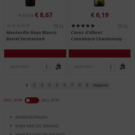
Originele prijs was:
, Huidige prijs is:
€
8,67
€
6,19
€
10,74
(
(
75 CL
75 CL
0
5
Montecillo Rioja Blanco
Caves d'Albret
,
,
Barrel Fermented
Colombard-Chardonnay
0
0
/
/
5
5
)
)
MEER INFO
MEER INFO
1
2
3
4
5
6
7
8
9
Volgende
EXCL. BTW
INCL. BTW
AANBIEDINGEN
WIJN VAN DE MAAND
WHISKY VAN DE MAAND