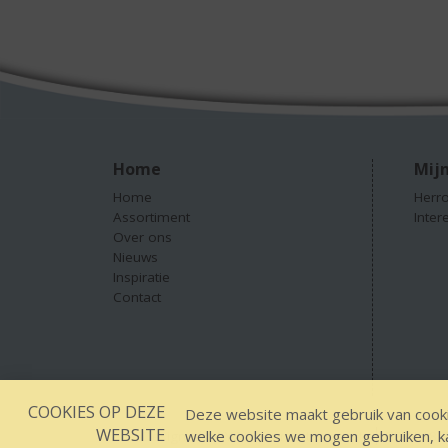
Home
Mijn
Home
Herro
Assortiment
Inter
Over ons
Nieuws
Inspiratie
Contact
COOKIES OP DEZE
Deze website maakt gebruik van cooki
WEBSITE
welke cookies we mogen gebruiken, kan
Designed by YOOKY smart concepts
GEEN 18 G