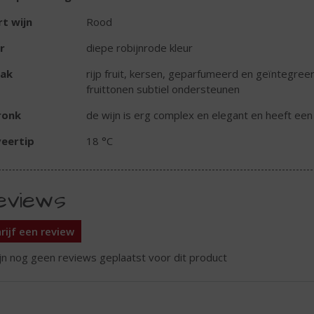
t wijn
Rood
r
diepe robijnrode kleur
ak
rijp fruit, kersen, geparfumeerd en geïntegree
fruittonen subtiel ondersteunen
ronk
de wijn is erg complex en elegant en heeft een 
eertip
18 °C
eviews
rijf een review
ijn nog geen reviews geplaatst voor dit product