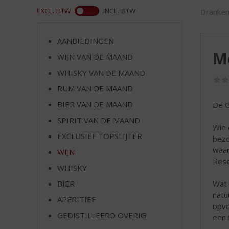
d
ASS
EXCL. BTW
INCL. BTW
Dranken
S
p
r
AANBIEDINGEN
i
Mo
WIJN VAN DE MAAND
n
g
WHISKY VAN DE MAAND
n
RUM VAN DE MAAND
a
a
BIER VAN DE MAAND
De G
r
SPIRIT VAN DE MAAND
d
Wie 
EXCLUSIEF TOPSLIJTER
e
bezo
n
waar
WIJN
a
Rese
WHISKY
v
i
Wat 
BIER
g
natu
APERITIEF
a
opvo
t
GEDISTILLEERD OVERIG
een 
i