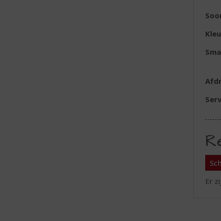
Soor
Kleu
Sma
Afd
Serv
R
Sch
Er z