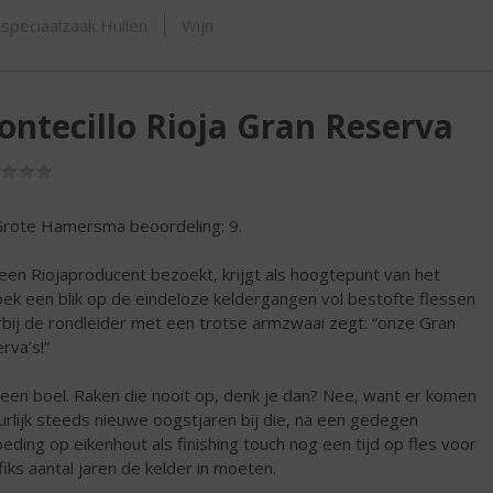
ORTIMENT
speciaalzaak Hullen
Wijn
ntecillo Rioja Gran Reserva
(0,0
/
5)
rote Hamersma beoordeling: 9.
een Riojaproducent bezoekt, krijgt als hoogtepunt van het
ek een blik op de eindeloze keldergangen vol bestofte flessen
bij de rondleider met een trotse armzwaai zegt: “onze Gran
rva’s!”
een boel. Raken die nooit op, denk je dan? Nee, want er komen
urlijk steeds nieuwe oogstjaren bij die, na een gedegen
eding op eikenhout als finishing touch nog een tijd op fles voor
fiks aantal jaren de kelder in moeten.