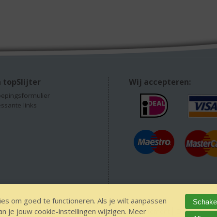
 topSlijter
Wij accepteren:
epingsformulier
essante links
es om goed te functioneren. Als je wilt aanpassen
Schakel
 je jouw cookie-instellingen wijzigen. Meer
EEN alcohol
IDIN/ITSME
sitemap
Privacy Statement
Disclaimer