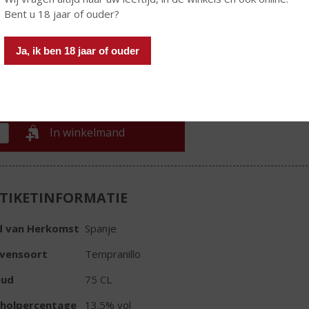
€
19,41
Bent u 18 jaar of ouder?
Fles
Ja, ik ben 18 jaar of ouder
In winkelmand
TIKETINFORMATIE
d van Herkomst
Spanje
ivensoort
Tempranillo
oud
75 CL
oholpercentage
13.5% vol