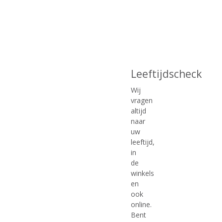
Leeftijdscheck
€
28,92
€
26,85
Wij
(
(
70 CL
70 CL
vragen
0
0
Deanston New Vigin Oak
Dewar's 12 Years Old
altijd
,
,
Highland Single Malt
0
0
naar
/
/
Whisky
uw
5
5
leeftijd,
)
)
in
de
winkels
MEER INFO
MEER INFO
en
ook
online.
Bent