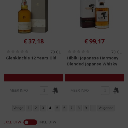
€
37,18
€
99,17
(
(
70 CL
70 CL
0
0
Glenkinchie 12 Years Old
Hibiki Japanese Harmony
,
,
Blended Japanse Whisky
0
0
/
/
5
5
)
)
MEER INFO
MEER INFO
Vorige
1
2
3
4
5
6
7
8
9
...
Volgende
EXCL. BTW
INCL. BTW