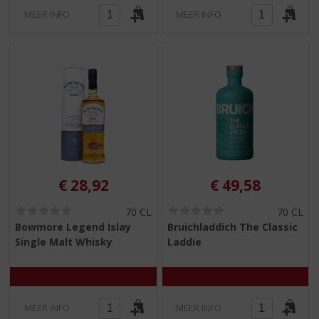
MEER INFO
MEER INFO
€
28,92
€
49,58
(
(
70 CL
70 CL
0
0
Bowmore Legend Islay
Bruichladdich The Classic
,
,
Single Malt Whisky
Laddie
0
0
/
/
5
5
)
)
MEER INFO
MEER INFO