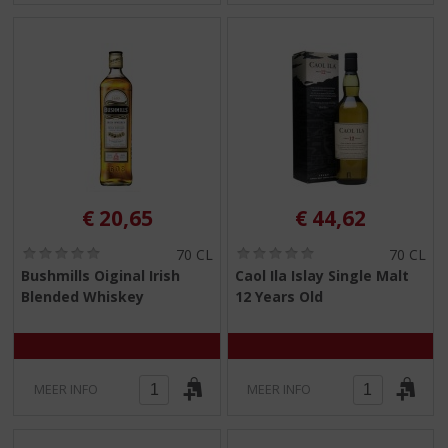
€
20,65
€
44,62
(
(
70 CL
70 CL
0
0
Bushmills Oiginal Irish
Caol Ila Islay Single Malt
,
,
Blended Whiskey
12 Years Old
0
0
/
/
5
5
)
)
MEER INFO
MEER INFO