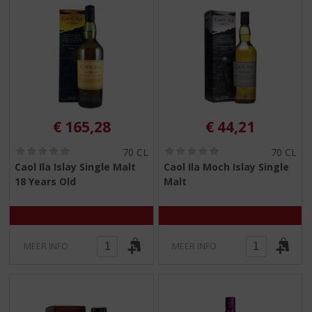
€
165,28
€
44,21
(
(
70 CL
70 CL
0
0
Caol Ila Islay Single Malt
Caol Ila Moch Islay Single
,
,
18 Years Old
Malt
0
0
/
/
5
5
)
)
MEER INFO
MEER INFO