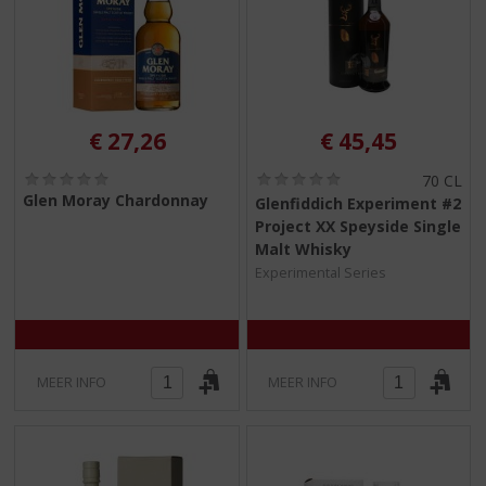
€
27,26
€
45,45
(
(
70 CL
0
0
Glen Moray Chardonnay
Glenfiddich Experiment #2
,
,
Project XX Speyside Single
0
0
/
/
Malt Whisky
5
5
Experimental Series
)
)
MEER INFO
MEER INFO