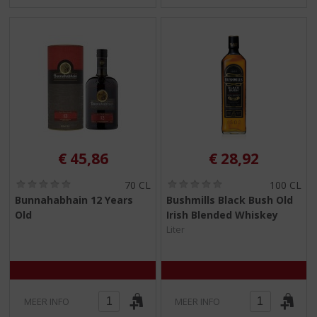
€
45,86
€
28,92
(
(
70 CL
100 CL
0
0
Bunnahabhain 12 Years
Bushmills Black Bush Old
,
,
Old
Irish Blended Whiskey
0
0
/
/
Liter
5
5
)
)
MEER INFO
MEER INFO