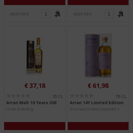
MEER INFO
MEER INFO
€
37,18
€
61,98
(
(
70 CL
70 CL
0
0
Arran Malt 10 Years Old
Arran 14Y Limited Edition
,
,
Oude botteling
Voorraad (indien beperkt): 1
0
0
/
/
5
5
)
)