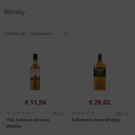
S
p
Whisky
r
i
.
n
g
Sorteer op:
n
a
a
r
d
e
n
a
v
i
€
11,56
€
26,02
g
a
(
(
35 CL
100 CL
t
0
0
The Famous Grouse
Tullamore Dew Whisky
i
,
,
Whisky
0
0
e
/
/