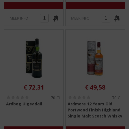
5
5
)
)
MEER INFO
MEER INFO
€
72,31
€
49,58
(
(
70 CL
70 CL
0
0
Ardbeg Uigeadail
Ardmore 12 Years Old
,
,
Portwood Finish Highland
0
0
/
/
Single Malt Scotch Whisky
5
5
)
)