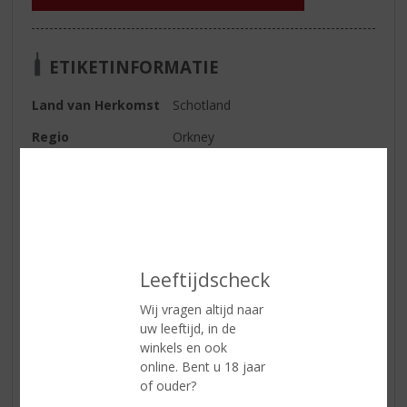
ETIKETINFORMATIE
Land van Herkomst
Schotland
Regio
Orkney
Inhoud
70 CL
Alcoholpercentage
40% vol
Soort whisky
Single Malt
Smaaktype Whisky
Vol & Rijk
Leeftijdscheck
Kleur
Licht goud
Wij vragen altijd naar
Geur
sinaasappel, kaneelschors,
uw leeftijd, in de
dennengroen, fruitig (ananas en
winkels en ook
rode bessen)
online. Bent u 18 jaar
of ouder?
Smaak
eerst rokerig met vanille, daarna