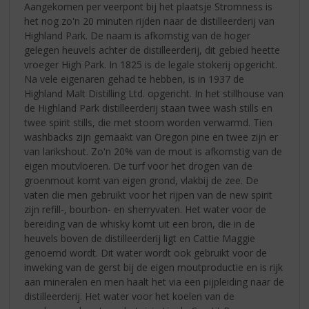
Aangekomen per veerpont bij het plaatsje Stromness is
het nog zo'n 20 minuten rijden naar de distilleerderij van
Highland Park. De naam is afkomstig van de hoger
gelegen heuvels achter de distilleerderij, dit gebied heette
vroeger High Park. In 1825 is de legale stokerij opgericht.
Na vele eigenaren gehad te hebben, is in 1937 de
Highland Malt Distilling Ltd. opgericht. In het stillhouse van
de Highland Park distilleerderij staan twee wash stills en
twee spirit stills, die met stoom worden verwarmd. Tien
washbacks zijn gemaakt van Oregon pine en twee zijn er
van larikshout. Zo'n 20% van de mout is afkomstig van de
eigen moutvloeren. De turf voor het drogen van de
groenmout komt van eigen grond, vlakbij de zee. De
vaten die men gebruikt voor het rijpen van de new spirit
zijn refill-, bourbon- en sherryvaten. Het water voor de
bereiding van de whisky komt uit een bron, die in de
heuvels boven de distilleerderij ligt en Cattie Maggie
genoemd wordt. Dit water wordt ook gebruikt voor de
inweking van de gerst bij de eigen moutproductie en is rijk
aan mineralen en men haalt het via een pijpleiding naar de
distilleerderij. Het water voor het koelen van de