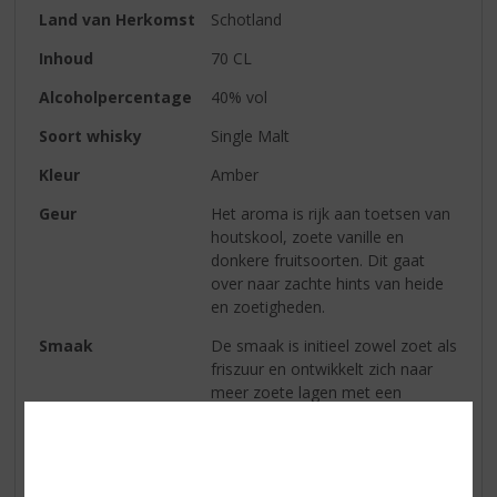
Land van Herkomst
Schotland
Inhoud
70 CL
Alcoholpercentage
40% vol
Soort whisky
Single Malt
Kleur
Amber
Geur
Het aroma is rijk aan toetsen van
houtskool, zoete vanille en
donkere fruitsoorten. Dit gaat
over naar zachte hints van heide
en zoetigheden.
Smaak
De smaak is initieel zowel zoet als
friszuur en ontwikkelt zich naar
meer zoete lagen met een
kruidige ondertoon.
Afdronk
Stevige volle afdronk, lichte peper.