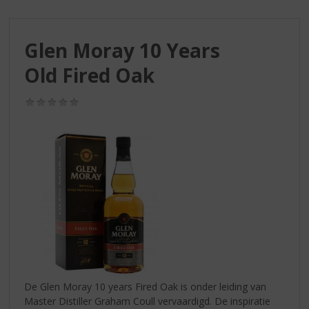
S
p
r
Glen Moray 10 Years
i
n
Old Fired Oak
g
n
(0,0
a
/
a
5)
r
d
e
n
a
v
i
g
a
t
i
De Glen Moray 10 years Fired Oak is onder leiding van
e
Master Distiller Graham Coull vervaardigd. De inspiratie