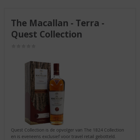
S
p
r
The Macallan - Terra -
i
n
Quest Collection
g
n
(0,0
a
/
a
5)
r
d
e
n
a
v
i
g
a
t
i
Quest Collection is de opvolger van The 1824 Collection
e
en is eveneens exclusief voor travel retail gebotteld.