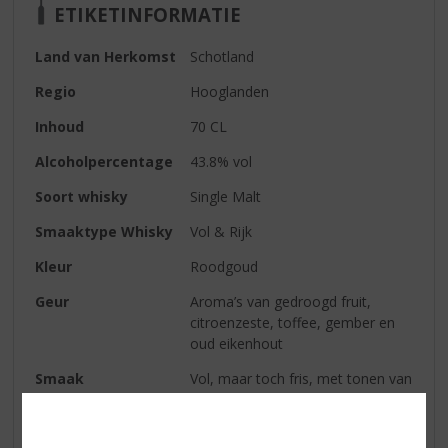
ETIKETINFORMATIE
Land van Herkomst
Schotland
Regio
Hooglanden
Inhoud
70 CL
Alcoholpercentage
43.8% vol
Soort whisky
Single Malt
Smaaktype Whisky
Vol & Rijk
Kleur
Roodgoud
Geur
Aroma’s van gedroogd fruit,
citroenzeste, toffee, gember en
oud eikenhout
Smaak
Vol, maar toch fris, met tonen van
zoet gedroogd fruit en rijpende
appels