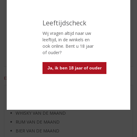
Afdronk
Baksmaak en gedroogd eiken
wordt gevormd op de finish
Leeftijdscheck
Reviews
Wij vragen altijd naar uw
leeftijd, in de winkels en
Schrijf een review
ook online. Bent u 18 jaar
of ouder?
Er zijn nog geen reviews geplaatst voor dit product
Ja, ik ben 18 jaar of ouder
EXCL. BTW
INCL. BTW
AANBIEDINGEN
WIJN VAN DE MAAND
WHISKY VAN DE MAAND
RUM VAN DE MAAND
BIER VAN DE MAAND