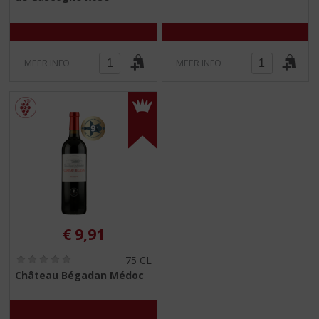
/
/
5
5
)
)
MEER INFO
MEER INFO
€
9,91
(
75 CL
0
Château Bégadan Médoc
,
0
/
5