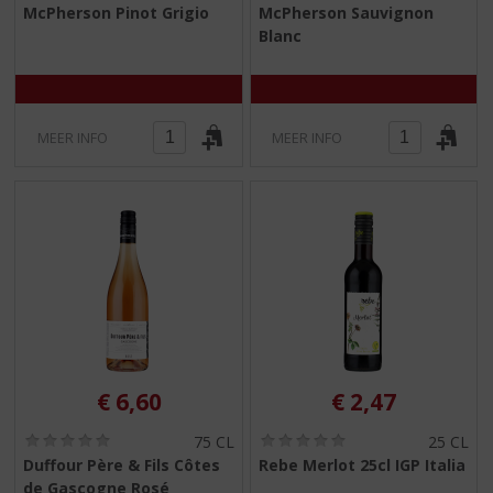
0
0
McPherson Pinot Grigio
McPherson Sauvignon
,
,
Blanc
0
0
/
/
5
5
)
)
MEER INFO
MEER INFO
€
6,60
€
2,47
(
(
75 CL
25 CL
0
0
Duffour Père & Fils Côtes
Rebe Merlot 25cl IGP Italia
,
,
de Gascogne Rosé
0
0