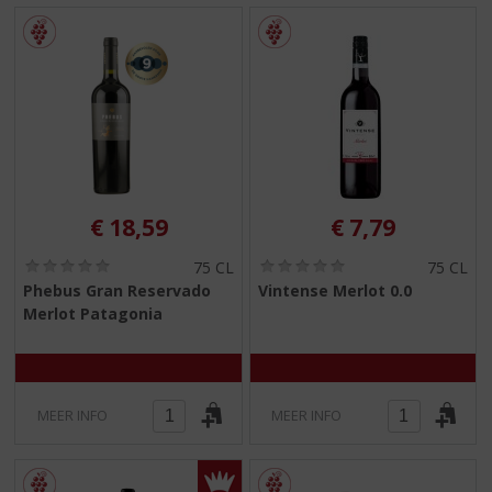
€
18,59
€
7,79
(
(
75 CL
75 CL
0
0
Phebus Gran Reservado
Vintense Merlot 0.0
,
,
Merlot Patagonia
0
0
/
/
5
5
)
)
MEER INFO
MEER INFO