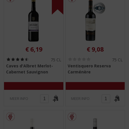
€
6,19
€
9,08
(
(
75 CL
75 CL
4
0
Caves d'Albret Merlot-
Ventisquero Reserva
,
,
Cabernet Sauvignon
Carménère
5
0
/
/
5
5
)
)
MEER INFO
MEER INFO