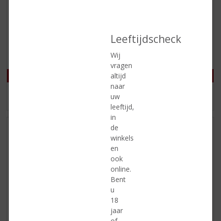
€
5,78
€
4,95
(
(
75 CL
75 CL
Leeftijdscheck
0
0
Ventisquero Clásico
Biorebe Merlot
,
,
Merlot
0
0
Wij
/
/
vragen
5
5
altijd
)
)
naar
uw
MEER INFO
MEER INFO
leeftijd,
in
de
winkels
en
ook
online.
Bent
u
18
jaar
€
5,78
€
6,60
of