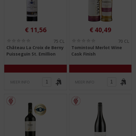
€
11,56
€
40,49
(
(
75 CL
70 CL
0
0
Château La Croix de Berny
Tomintoul Merlot Wine
,
,
Puisseguin St. Emillion
Cask Finish
0
0
/
/
5
5
)
)
MEER INFO
MEER INFO