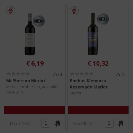
S
p
r
i
n
g
n
a
a
r
€
6,19
€
10,32
d
e
(
(
75 CL
75 CL
n
0
0
McPherson Merlot
Phebus Mendoza
a
,
,
Reservado Merlot
Merlot, mcpherson, australië,
0
0
v
rode wijn
/
/
Merlot
i
5
5
g
)
)
a
t
i
MEER INFO
MEER INFO
e