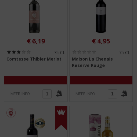
€
6,19
€
4,95
(
(
75 CL
75 CL
2
0
Comtesse Thibier Merlot
Maison La Chenais
,
,
Reserve Rouge
8
0
/
/
5
5
)
)
MEER INFO
MEER INFO