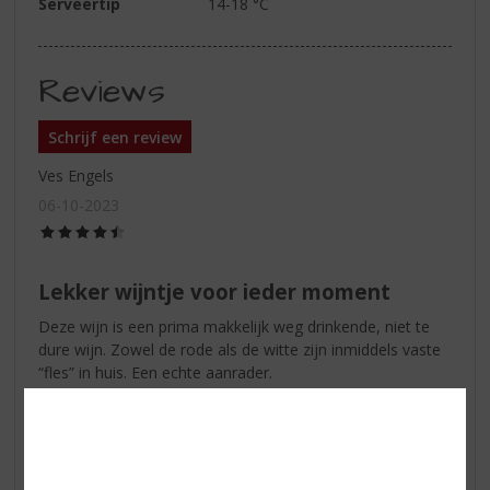
Serveertip
14-18 °C
Reviews
Schrijf een review
Ves Engels
06-10-2023
(4,5
/
5)
Lekker wijntje voor ieder moment
Deze wijn is een prima makkelijk weg drinkende, niet te
dure wijn. Zowel de rode als de witte zijn inmiddels vaste
“fles” in huis. Een echte aanrader.
Maarten Meeuwsen
16-06-2020