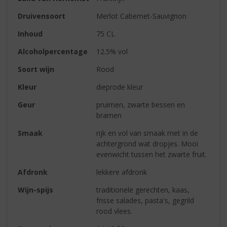
Druivensoort
Merlot Cabernet-Sauvignon
Inhoud
75 CL
Alcoholpercentage
12.5% vol
Soort wijn
Rood
Kleur
dieprode kleur
Geur
pruimen, zwarte bessen en
bramen
Smaak
rijk en vol van smaak met in de
achtergrond wat dropjes. Mooi
evenwicht tussen het zwarte fruit.
Afdronk
lekkere afdronk
Wijn-spijs
traditionele gerechten, kaas,
frisse salades, pasta's, gegrild
rood vlees.