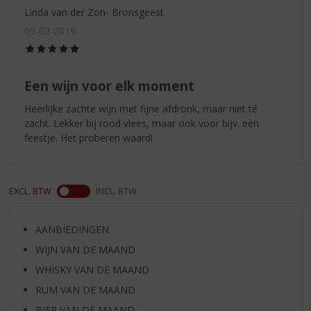
Linda van der Zon- Bronsgeest
09-02-2019
(5,0
/
5)
Een wijn voor elk moment
Heerlijke zachte wijn met fijne afdronk, maar niet té
zacht. Lekker bij rood vlees, maar ook voor bijv. een
feestje. Het proberen waard!
EXCL. BTW
INCL. BTW
AANBIEDINGEN
WIJN VAN DE MAAND
WHISKY VAN DE MAAND
RUM VAN DE MAAND
BIER VAN DE MAAND