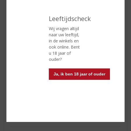
(4,5
/
5)
Leeftijdscheck
Een goede wijn voor weinig
Deze wijn is in goede balans zowel de smaak als afdronk ,
Wij vragen altijd
een topper voor weinig , direct vier dozen mee genomen !
naar uw leeftijd,
in de winkels en
ook online. Bent
John Schippers
u 18 jaar of
ouder?
29-05-2019
(4,0
/
Ja, ik ben 18 jaar of ouder
5)
Veel waar voor je geld
Al jaren een topper bij de Topslijter. Slechts€5 voor zo'n
heerlijk wijntje en soms in de aanbieding van voor €25-28.
Zachte rode wijn met prettige afdronk. Fruitig en zachte
tannines. Echte allemansvriend. Rosé is ook prima. Witte
variant vind ik persoonlijk wat minder.