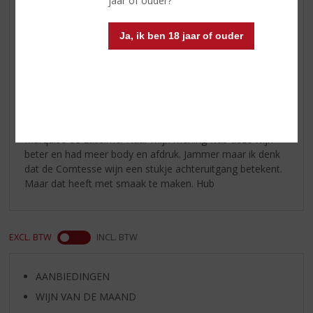
jaar of ouder?
Hub
Ja, ik ben 18 jaar of ouder
05-03-2020
(1,5
/
5)
dHr
Wijn Comtesse Thibier is wel prima. Is de opvolger van
Marquise de Lassime. Naar mijn mening was deze wijn
beter en had meer body en afdruk. Jammer maar ik denk
dat de Comtesse wijn een stukje achteruitgang betekent.
Maar dat heeft met smaak te maken. Hub
EXCL. BTW
INCL. BTW
AANBIEDINGEN
WIJN VAN DE MAAND