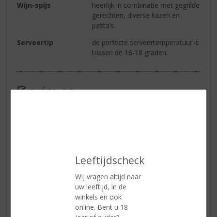
Wijn-spijs
heerlijk in combinatie met gegrilde
gerechten, diverse kazen en
pasta’s.
Serveertip
de perfecte serveertemperatuur is
tussen de 16-18 graden.
Reviews
Schrijf een review
Marlies
14-09-2020
(4,0
Leeftijdscheck
/
5)
Wij vragen altijd naar
Topwijntje
uw leeftijd, in de
Heerlijke toegankelijke wijn. Zachte Merlot met goede
winkels en ook
afdronk.
online. Bent u 18