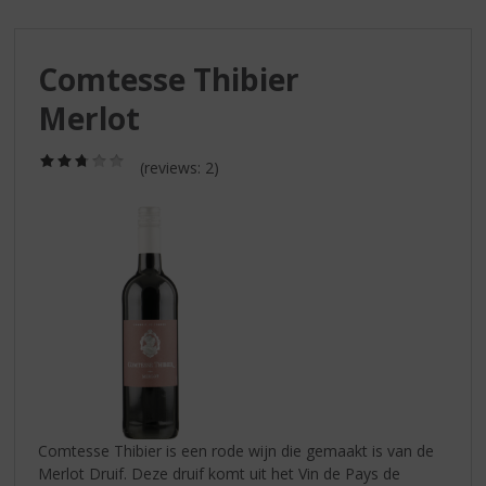
S
p
r
Comtesse Thibier
i
n
Merlot
g
n
(2,8
a
(reviews: 2)
/
a
5)
r
d
e
n
a
v
i
g
a
t
i
Comtesse Thibier is een rode wijn die gemaakt is van de
e
Merlot Druif. Deze druif komt uit het Vin de Pays de