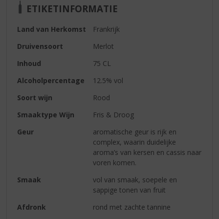
ETIKETINFORMATIE
Land van Herkomst
Frankrijk
Druivensoort
Merlot
Inhoud
75 CL
Alcoholpercentage
12.5% vol
Soort wijn
Rood
Smaaktype Wijn
Fris & Droog
Geur
aromatische geur is rijk en
complex, waarin duidelijke
aroma’s van kersen en cassis naar
voren komen.
Smaak
vol van smaak, soepele en
sappige tonen van fruit
Afdronk
rond met zachte tannine