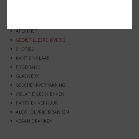
WIJN
WHISKY
BIER
APERITIEF
GEDISTILLEERD OVERIG
SHOTJES
KANT EN KLAAR
FRISDRANK
GLASWERK
GESCHENKVERPAKKING
(RELATIE)GESCHENKEN
PARTY EN VERHUUR
ALCOHOLVRIJE DRANKEN
VEGAN DRANKEN