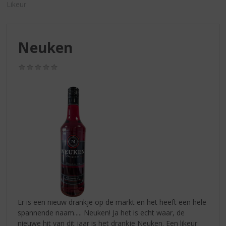
S
Likeur
p
r
i
Neuken
n
g
n
(0,0
/
a
5)
a
r
d
e
n
a
v
i
g
a
t
Er is een nieuw drankje op de markt en het heeft een hele
i
spannende naam..... Neuken! Ja het is echt waar, de
e
nieuwe hit van dit jaar is het drankje Neuken. Een likeur