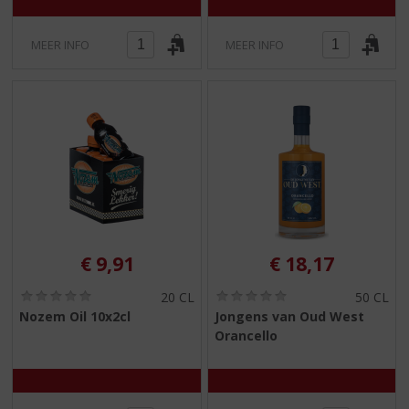
)
)
MEER INFO
MEER INFO
€
9,91
€
18,17
(
(
20 CL
50 CL
0
0
Nozem Oil 10x2cl
Jongens van Oud West
,
,
Orancello
0
0
/
/
5
5
)
)