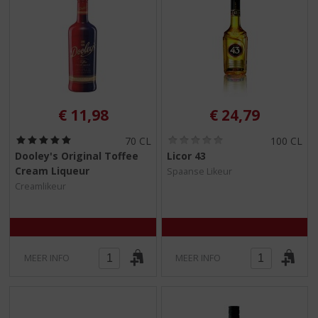
€
11,98
€
24,79
(
(
70 CL
100 CL
5
0
Dooley's Original Toffee
Licor 43
,
,
Cream Liqueur
Spaanse Likeur
0
0
/
/
Creamlikeur
5
5
)
)
MEER INFO
MEER INFO