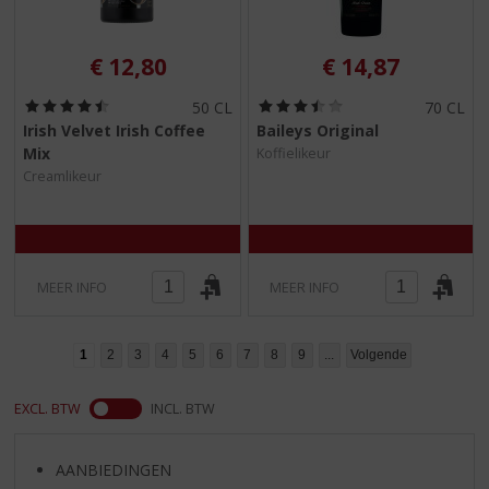
€
12,80
€
14,87
(
(
50 CL
70 CL
4
3
Irish Velvet Irish Coffee
Baileys Original
,
,
Mix
Koffielikeur
5
5
/
/
Creamlikeur
5
5
)
)
MEER INFO
MEER INFO
1
2
3
4
5
6
7
8
9
...
Volgende
EXCL. BTW
INCL. BTW
AANBIEDINGEN