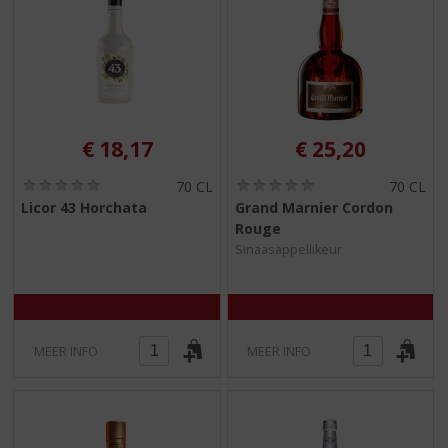
€
18,17
€
25,20
(
(
70 CL
70 CL
0
0
Licor 43 Horchata
Grand Marnier Cordon
,
,
Rouge
0
0
/
/
Sinaasappellikeur
5
5
)
)
MEER INFO
MEER INFO