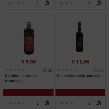
MEER INFO
MEER INFO
€
9,08
€
11,56
(
(
100 CL
100 CL
0
0
De Monnik Kersen
Pollen kersen brandewijn
,
,
Brandewijn
0
0
/
/
5
5
)
)
MEER INFO
MEER INFO