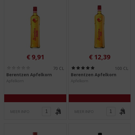
€
9,91
€
12,39
(
(
70 CL
100 CL
0
5
Berentzen Apfelkorn
Berentzen Apfelkorn
,
,
Apfelkorn
Apfelkorn
0
0
/
/
5
5
)
)
MEER INFO
MEER INFO