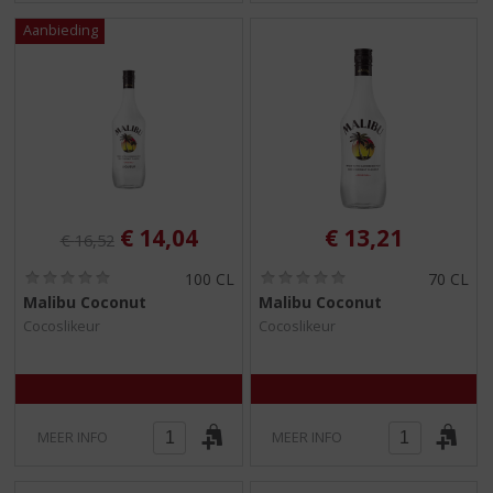
Originele prijs was:
, Huidige prijs is:
€
14,04
€
13,21
€
16,52
(
(
100 CL
70 CL
0
0
Malibu Coconut
Malibu Coconut
,
,
Cocoslikeur
Cocoslikeur
0
0
/
/
5
5
)
)
MEER INFO
MEER INFO