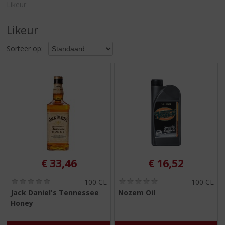
S
Likeur
p
r
Likeur
i
n
Sorteer op:
g
n
a
a
r
d
e
n
a
v
i
€
33,46
€
16,52
g
a
(
(
100 CL
100 CL
0
0
t
Jack Daniel's Tennessee
Nozem Oil
,
,
i
Honey
0
0
e
/
/
5
5