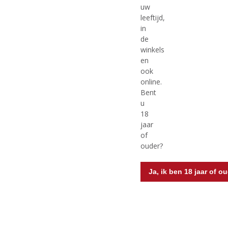
uw
leeftijd,
in
de
winkels
Originele prijs was:
, Huidige pri
€
23,96
€
13,63
€
15,69
en
ook
(
(
70 CL
70 CL
online.
0
5
Drambuie
Plomari Ouzo
Bent
,
,
Griekse Anijslikeur
0
0
u
/
/
18
5
5
jaar
)
)
of
ouder?
MEER INFO
MEER INFO
Ja, ik ben 18 jaar of o