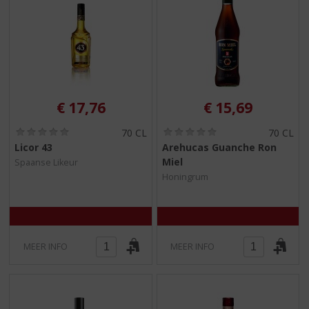
€
17,76
€
15,69
(
(
70 CL
70 CL
0
0
Licor 43
Arehucas Guanche Ron
,
,
Miel
Spaanse Likeur
0
0
/
/
Honingrum
5
5
)
)
MEER INFO
MEER INFO