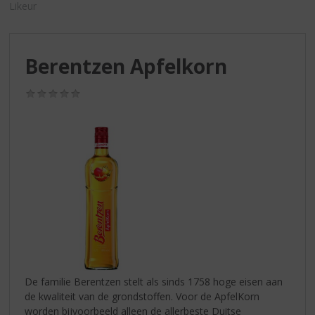
S
Likeur
p
r
i
Berentzen Apfelkorn
n
g
n
(0,0
/
a
5)
a
r
d
e
n
a
v
i
g
a
t
De familie Berentzen stelt als sinds 1758 hoge eisen aan
i
de kwaliteit van de grondstoffen. Voor de ApfelKorn
e
worden bijvoorbeeld alleen de allerbeste Duitse