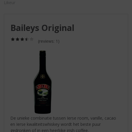
S
Likeur
p
r
i
Baileys Original
n
g
n
(3,5
(reviews: 1)
/
a
5)
a
r
d
e
n
a
v
i
g
a
t
De unieke combinatie tussen Ierse room, vanille, cacao
i
en Ierse kwaliteitswhiskey wordt het beste puur
e
gedronken of in een heerlijke irish coffee.