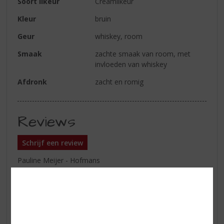
Soort likeur
Creamlikeur
Kleur
bruin
Geur
whiskey, room
Smaak
zachte smaak van room, met
invloeden van whiskey
Afdronk
zacht en romig
Reviews
Schrijf een review
Pauline Meijer - Hofmans
22-12-2025
(3,5
/
5)
Bailey’s