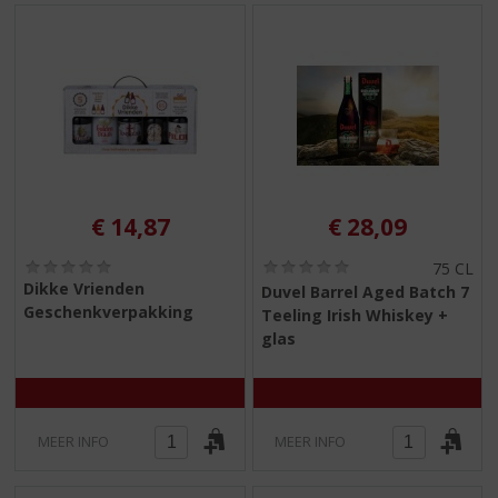
€
14,87
€
28,09
(
(
75 CL
0
0
Dikke Vrienden
Duvel Barrel Aged Batch 7
,
,
Geschenkverpakking
Teeling Irish Whiskey +
0
0
/
/
glas
5
5
)
)
MEER INFO
MEER INFO