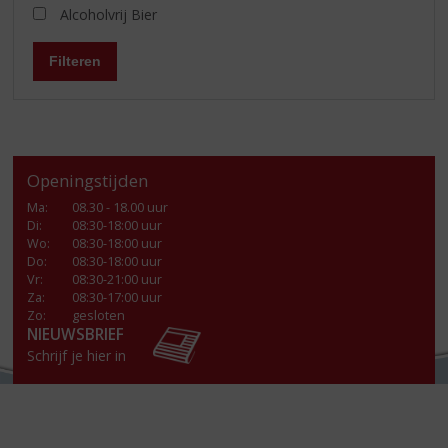
Alcoholvrij Bier
Filteren
Openingstijden
Ma
:
08.30 - 18.00 uur
Di
:
08:30-18:00 uur
Wo
:
08:30-18:00 uur
Do
:
08:30-18:00 uur
Vr
:
08:30-21:00 uur
Za
:
08:30-17:00 uur
Zo:
gesloten
NIEUWSBRIEF
Schrijf je hier in