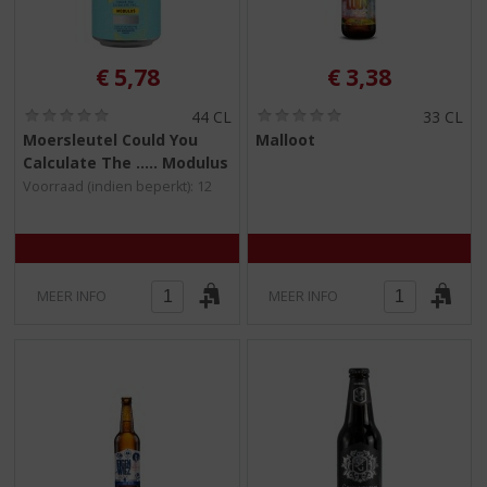
€
5,78
€
3,38
(
(
44 CL
33 CL
0
0
Moersleutel Could You
Malloot
,
,
Calculate The ..... Modulus
0
0
/
/
Voorraad (indien beperkt): 12
5
5
)
)
MEER INFO
MEER INFO