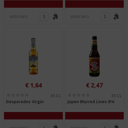
MEER INFO
MEER INFO
€
1,64
€
2,47
(
(
33 CL
33 CL
0
0
Desperados Virgin
Jopen Blurred Lines IPA
,
,
0
0
/
/
5
5
)
)