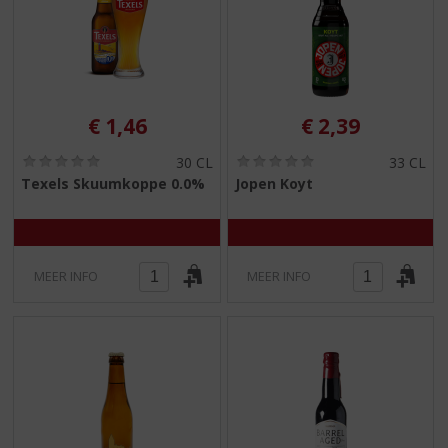
€
1,46
€
2,39
(
(
30 CL
33 CL
0
0
Texels Skuumkoppe 0.0%
Jopen Koyt
,
,
0
0
/
/
5
5
)
)
MEER INFO
MEER INFO