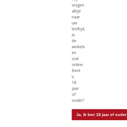
vragen
altijd
€
6,19
€
7,02
naar
uw
(
(
33 CL
75 CL
leeftijd,
0
0
Gulpener Cognac Barrel
Gouverneur Blond
in
,
,
Aged Quadrupel
Voorraad (indien beperkt): 6
de
0
0
/
/
Voorraad (indien beperkt): 10
winkels
5
5
en
)
)
ook
online.
Bent
MEER INFO
MEER INFO
u
18
jaar
of
ouder?
Ja, ik ben 18 jaar of ouder