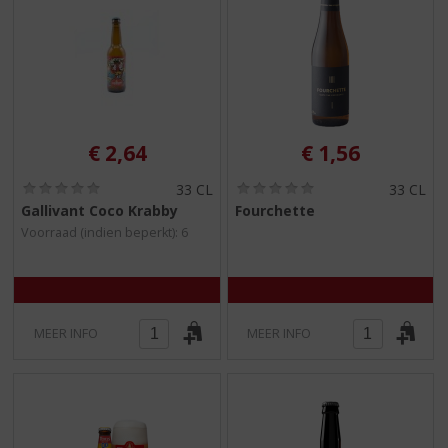
€
2,64
€
1,56
(
(
33 CL
33 CL
0
0
Gallivant Coco Krabby
Fourchette
,
,
Voorraad (indien beperkt): 6
0
0
/
/
5
5
)
)
MEER INFO
MEER INFO