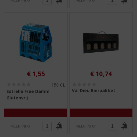
MEER INFO
MEER INFO
€
1,55
€
10,74
(
(
150 CL
0
0
Val Dieu Bierpakket
Estrella Free Damm
,
,
Glutenvrij
0
0
/
/
5
5
)
)
MEER INFO
MEER INFO