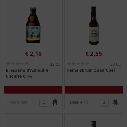
€
2,10
€
2,55
(
(
33 CL
33 CL
0
0
Brasserie d'Achouffe
Hemelsbruin Quadrupel
,
,
Chouffe 0.4%
0
0
/
/
5
5
)
)
MEER INFO
MEER INFO