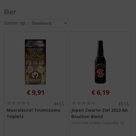
S
p
Bier
r
i
Sorteer op:
n
g
n
a
a
r
d
e
n
a
v
€
9,91
€
6,19
i
g
(
(
44 CL
33 CL
0
0
a
Moersleutel Tiramisumo
Jopen Zwarte Ziel 2022 BA
,
,
t
Triplets
Bourbon Blend
0
0
i
/
/
Voorraad (indien beperkt): 12
5
5
e
)
)