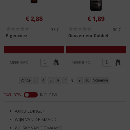
€
2,88
€
1,89
(
(
33 CL
30 CL
0
0
Eigenwiez
Gouverneur Dubbel
,
,
0
0
/
/
5
5
)
)
MEER INFO
MEER INFO
Vorige
...
4
5
6
7
8
9
10
Volgende
EXCL. BTW
INCL. BTW
AANBIEDINGEN
WIJN VAN DE MAAND
WHISKY VAN DE MAAND