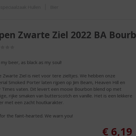
ORTIMENT
speciaalzaak Hullen
Bier
pen Zwarte Ziel 2022 BA Bour
(0,0
/
5)
ke my beer, as black as my soul!
 Zwarte Ziel is niet voor tere zieltjes. We hebben onze
rial Smoked Porter laten rijpen op Jim Beam, Heaven Hill en
y Times vaten. Dit levert een mooie Bourbon blend op met
ige, rijke smaken van butterscotch en vanille. Het is een lekkere
er met een zacht houtkarakter.
for the faint-hearted. We warn you!
€
6,19