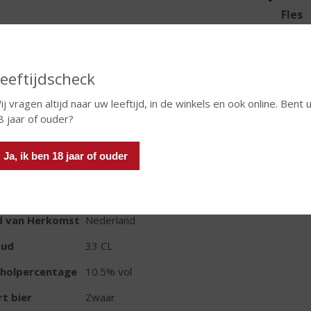
Fles
Huidige voorraad: 12
eeftijdscheck
ij vragen altijd naar uw leeftijd, in de winkels en ook online. Bent 
8 jaar of ouder?
In winkelmand
Ja, ik ben 18 jaar of ouder
TIKETINFORMATIE
d van Herkomst
Nederland
oud
33 CL
oholpercentage
10.5% vol
t bier
Zwaar