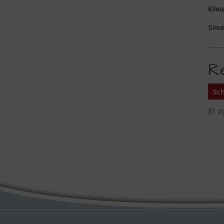
Kleu
Sma
R
Sch
Er z