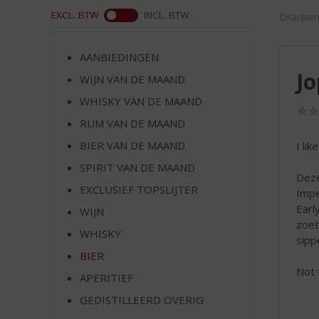
d
ASS
EXCL. BTW
INCL. BTW
Dranken
S
p
r
AANBIEDINGEN
i
Jo
WIJN VAN DE MAAND
n
g
WHISKY VAN DE MAAND
n
RUM VAN DE MAAND
a
a
BIER VAN DE MAAND
I li
r
SPIRIT VAN DE MAAND
d
Deze
EXCLUSIEF TOPSLIJTER
e
Impe
n
Earl
WIJN
a
zoet
WHISKY
v
sipp
i
BIER
g
Not 
APERITIEF
a
t
GEDISTILLEERD OVERIG
i