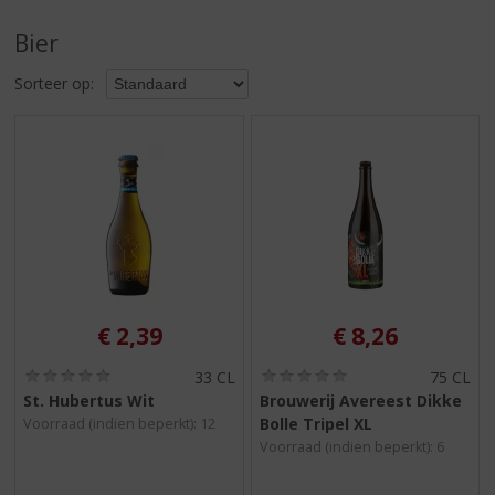
S
p
Bier
r
i
Sorteer op:
n
g
n
a
a
r
d
e
n
a
v
€
2,39
€
8,26
i
g
(
(
33 CL
75 CL
0
0
a
St. Hubertus Wit
Brouwerij Avereest Dikke
,
,
t
Bolle Tripel XL
Voorraad (indien beperkt): 12
0
0
i
/
/
Voorraad (indien beperkt): 6
5
5
e
)
)