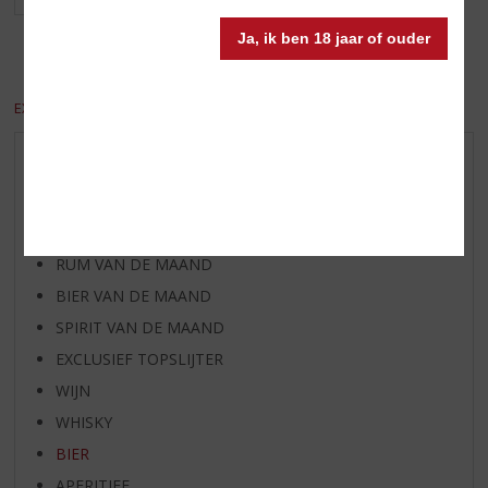
Ja, ik ben 18 jaar of ouder
Vorige
...
3
4
5
6
7
8
9
10
EXCL. BTW
INCL. BTW
AANBIEDINGEN
WIJN VAN DE MAAND
WHISKY VAN DE MAAND
RUM VAN DE MAAND
BIER VAN DE MAAND
SPIRIT VAN DE MAAND
EXCLUSIEF TOPSLIJTER
WIJN
WHISKY
BIER
APERITIEF