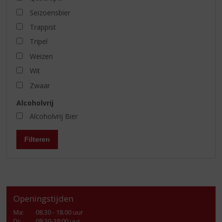
Seizoensbier
Trappist
Tripel
Weizen
Wit
Zwaar
Alcoholvrij
Alcoholvrij Bier
Filteren
Openingstijden
Ma
:
08.30 - 18.00 uur
Di
:
08:30-18:00 uur