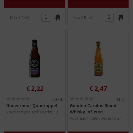
MEER INFO
MEER INFO
€
2,22
€
2,47
(
(
30 CL
33 CL
0
0
Gouverneur Quadruppel
Gouden Carolus Blond
,
,
Whisky Infused
Voorraad (indien beperkt): 12
0
0
/
/
Voorraad (indien beperkt): 24
5
5
)
)