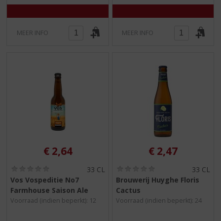
MEER INFO
MEER INFO
€
2,64
€
2,47
(
(
33 CL
33 CL
0
0
Vos Vospeditie No7
Brouwerij Huyghe Floris
,
,
Farmhouse Saison Ale
Cactus
0
0
/
/
Voorraad (indien beperkt): 12
Voorraad (indien beperkt): 24
5
5
)
)