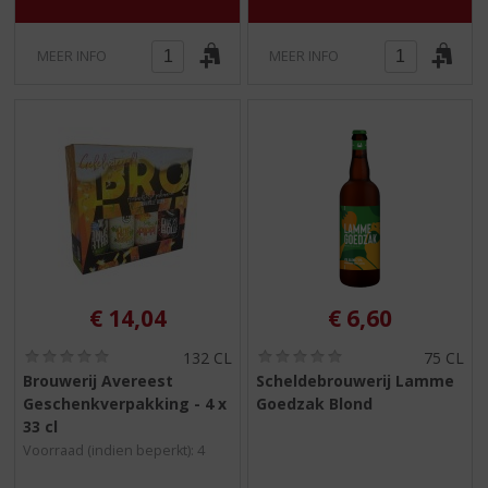
MEER INFO
MEER INFO
€
14,04
€
6,60
(
(
132 CL
75 CL
0
0
Brouwerij Avereest
Scheldebrouwerij Lamme
,
,
Geschenkverpakking - 4 x
Goedzak Blond
0
0
/
/
33 cl
5
5
Voorraad (indien beperkt): 4
)
)