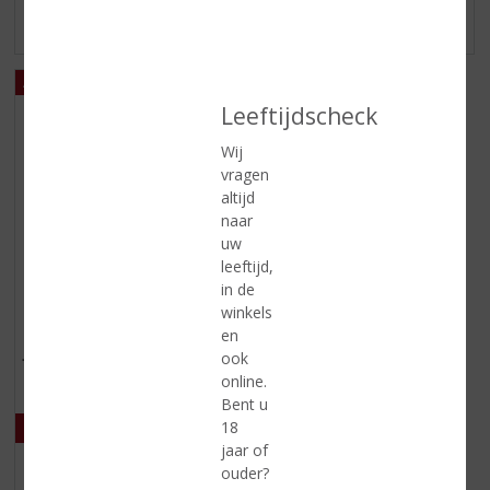
MEER INFO
MEER INFO
Leeftijdscheck
Wij
vragen
altijd
naar
uw
leeftijd,
Originele prijs was:
, Huidige prijs is:
€
9,08
in de
€
10,74
winkels
(
75 CL
en
0
JOPEN Ongelovige
ook
,
Thomas whisky infused
0
online.
/
Bent u
5
18
)
jaar of
ouder?
MEER INFO