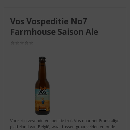
S
p
r
Vos Vospeditie No7
i
n
Farmhouse Saison Ale
g
n
(0,0
a
/
a
5)
r
d
e
n
a
v
i
g
a
t
i
Voor zijn zevende Vospeditie trok Vos naar het Franstalige
e
platteland van België, waar tussen graanvelden en oude