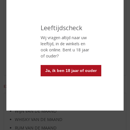
Inhoud
33 CL
Alcoholpercentage
5.5% vol
Soort bier
Seizoensbier
Leeftijdscheck
Wij vragen altijd naar uw
Reviews
leeftijd, in de winkels en
ook online. Bent u 18 jaar
Schrijf een review
of ouder?
Er zijn nog geen reviews geplaatst voor dit product
Ja, ik ben 18 jaar of ouder
EXCL. BTW
INCL. BTW
AANBIEDINGEN
WIJN VAN DE MAAND
WHISKY VAN DE MAAND
RUM VAN DE MAAND