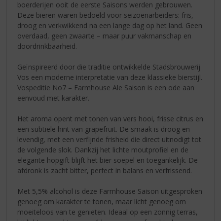
boerderijen ooit de eerste Saisons werden gebrouwen.
Deze bieren waren bedoeld voor seizoenarbeiders: fris,
droog en verkwikkend na een lange dag op het land. Geen
overdaad, geen zwaarte – maar puur vakmanschap en
doordrinkbaarheid.
Geïnspireerd door die traditie ontwikkelde Stadsbrouwerij
Vos een moderne interpretatie van deze klassieke bierstijl.
Vospeditie No7 – Farmhouse Ale Saison is een ode aan
eenvoud met karakter.
Het aroma opent met tonen van vers hooi, frisse citrus en
een subtiele hint van grapefruit. De smaak is droog en
levendig, met een verfijnde frisheid die direct uitnodigt tot
de volgende slok. Dankzij het lichte moutprofiel en de
elegante hopgift blijft het bier soepel en toegankelijk. De
afdronk is zacht bitter, perfect in balans en verfrissend.
Met 5,5% alcohol is deze Farmhouse Saison uitgesproken
genoeg om karakter te tonen, maar licht genoeg om
moeiteloos van te genieten. Ideaal op een zonnig terras,