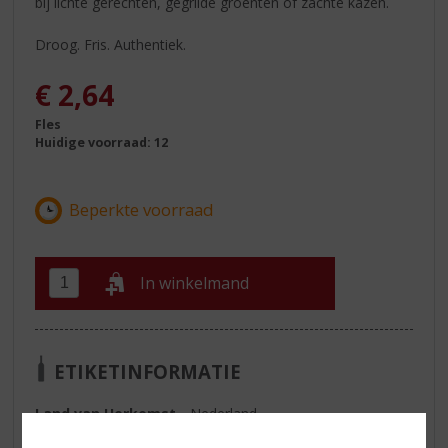
bij lichte gerechten, gegrilde groenten of zachte kazen.
Droog. Fris. Authentiek.
€
2,64
Fles
Huidige voorraad: 12
In winkelmand
ETIKETINFORMATIE
Land van Herkomst
Nederland