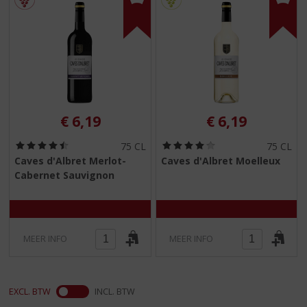
€
6,19
€
6,19
(
(
75 CL
75 CL
4
4
Caves d'Albret Merlot-
Caves d'Albret Moelleux
,
,
Cabernet Sauvignon
5
0
/
/
5
5
)
)
MEER INFO
MEER INFO
EXCL. BTW
INCL. BTW