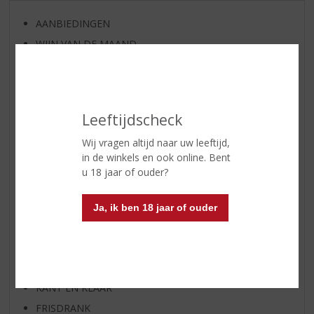
AANBIEDINGEN
WIJN VAN DE MAAND
WHISKY VAN DE MAAND
RUM VAN DE MAAND
BIER VAN DE MAAND
Leeftijdscheck
SPIRIT VAN DE MAAND
Wij vragen altijd naar uw leeftijd,
EXCLUSIEF TOPSLIJTER
in de winkels en ook online. Bent
WIJN
u 18 jaar of ouder?
WHISKY
BIER
Ja, ik ben 18 jaar of ouder
APERITIEF
GEDISTILLEERD OVERIG
SHOTJES
KANT EN KLAAR
FRISDRANK