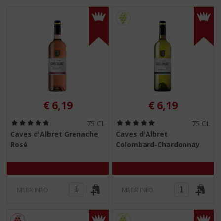
S
p
r
i
n
g
n
a
a
r
€
6,19
€
6,19
d
e
(
(
75 CL
75 CL
n
4
5
Caves d'Albret Grenache
Caves d'Albret
a
,
,
Rosé
Colombard-Chardonnay
8
0
v
/
/
i
5
5
g
)
)
a
t
MEER INFO
MEER INFO
i
e